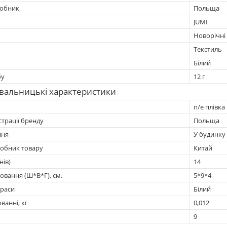
робник
Польща
JUMI
Новорічні
Текстиль
Білий
бу
12 г
вальницькі характеристики
п/е плівка
страції бренду
Польща
ння
У будинку
робник товару
Китай
нів)
14
овання (Ш*В*Г), см.
5*9*4
краси
Білий
ванні, кг
0,012
9