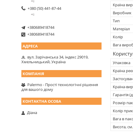
📲
Країна ви
+380 (50) 441-87-44
Виробник
📲
Тип
+380689418744
Матеріал
+380689418744
Колір
Вага виро
Користу
вул. Зарічанська 34, індекс 29019,
Хмельницький, Україна
Упаковка
Країна реє
Застосува
Palermo - Прості технологічні рішення
Країна-ви
для вашого дому
Гарантія (д
Розмір пак
Колір при
Діана
Вага в пако
Висота, см.