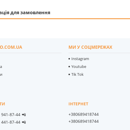
ація для замовлення
O.COM.UA
МИ У СОЦМЕРЕЖАХ
Instagram
ка
Youtube
ти
Tik Tok
+380689418744
) 941-87-44
📲
+380689418744
) 441-87-44
📲