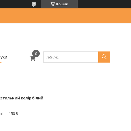
Кошик
гуки
кстильний колір білий
ті — 150 ₴