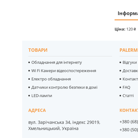
Інформ
Ціна:
120 ₴
ТОВАРИ
PALERM
Обладнання для інтернету
Відгуки
Wi Fi Камери відеоспостереження
Достав
Електро обладнання
Контак
Датчики контролю безпеки в домі
FAQ
LED-лампи
Статті
+380 (68
вул. Зарічанська 34, індекс 29019,
Хмельницький, Україна
+380 (50