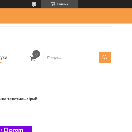
Кошик
гуки
нка текстиль сірий
 з