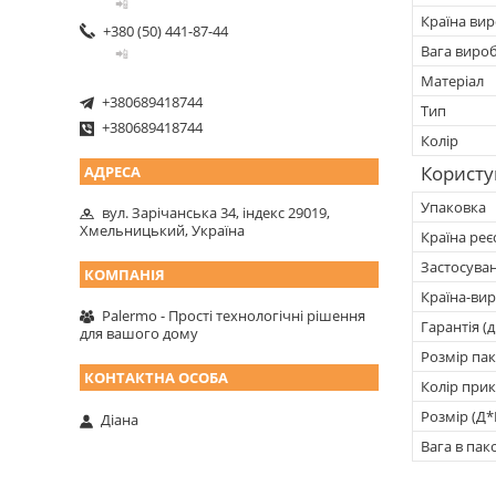
📲
Країна ви
+380 (50) 441-87-44
Вага виро
📲
Матеріал
+380689418744
Тип
+380689418744
Колір
Користу
Упаковка
вул. Зарічанська 34, індекс 29019,
Хмельницький, Україна
Країна реє
Застосува
Країна-ви
Palermo - Прості технологічні рішення
Гарантія (д
для вашого дому
Розмір пак
Колір при
Розмір (Д*
Діана
Вага в пако