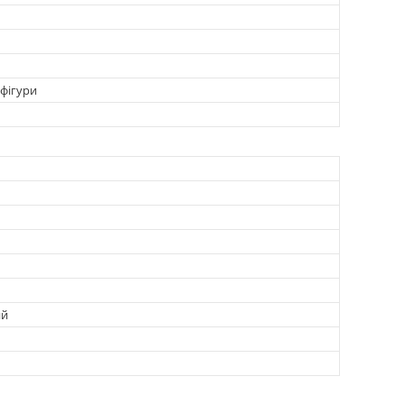
 фігури
ий