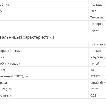
робник
Польща
бу
20 г
Текстиль
Новорічні
Сірий
вальницькі характеристики
п/е плівка
страції бренду
Польща
ння
У будинку
робник товару
Китай
нів)
14
овання (Ш*В*Г), см.
3*18*8
краси
Сірий, біл
Ш*В), см
3*8*18
ванні, кг
0,02