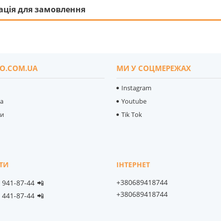
ація для замовлення
O.COM.UA
МИ У СОЦМЕРЕЖАХ
Instagram
ка
Youtube
ти
Tik Tok
+380689418744
) 941-87-44
📲
+380689418744
) 441-87-44
📲