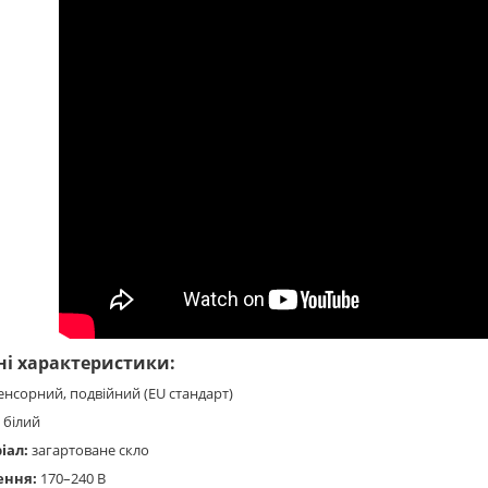
ні характеристики:
енсорний, подвійний (EU стандарт)
білий
іал:
загартоване скло
ення:
170–240 В