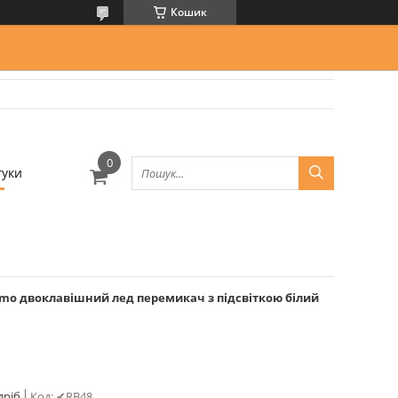
Кошик
гуки
rmo двоклавішний лед перемикач з підсвіткою білий
дріб
Код:
✔RB48