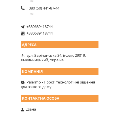
📲
+380 (50) 441-87-44
📲
+380689418744
+380689418744
вул. Зарічанська 34, індекс 29019,
Хмельницький, Україна
Palermo - Прості технологічні рішення
для вашого дому
Діана