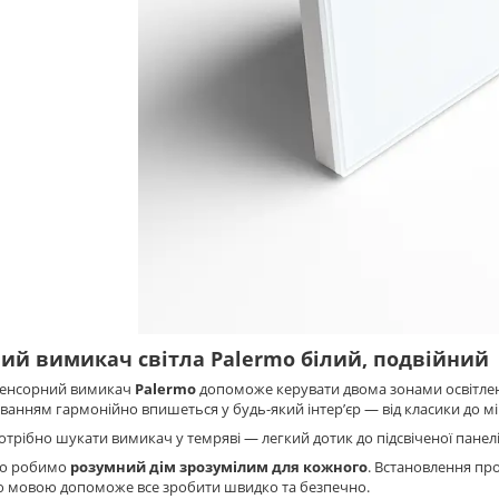
ий вимикач світла Palermo білий, подвійний
сенсорний вимикач
Palermo
допоможе керувати двома зонами освітленн
уванням гармонійно впишеться у будь-який інтер’єр — від класики до мі
отрібно шукати вимикач у темряві — легкий дотик до підсвіченої панелі
mo робимо
розумний дім зрозумілим для кожного
. Встановлення про
ю мовою допоможе все зробити швидко та безпечно.