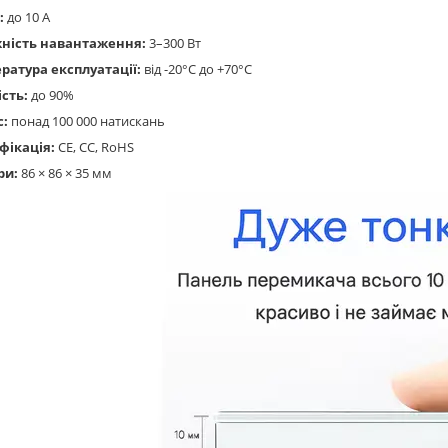
:
до 10 А
ність навантаження:
3–300 Вт
ратура експлуатації:
від -20°C до +70°C
ість:
до 90%
с:
понад 100 000 натискань
фікація:
CE, CC, RoHS
ри:
86 × 86 × 35 мм