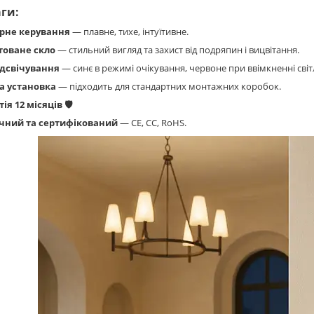
ги:
рне керування
— плавне, тихе, інтуїтивне.
товане скло
— стильний вигляд та захист від подряпин і вицвітання.
ідсвічування
— синє в режимі очікування, червоне при ввімкненні світ
а установка
— підходить для стандартних монтажних коробок.
ія 12 місяців 🛡️
чний та сертифікований
— CE, CC, RoHS.