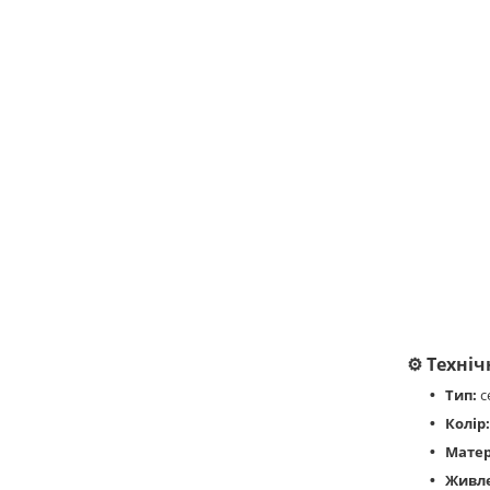
⚙️
Техніч
Тип:
с
Колір:
Матер
Живл