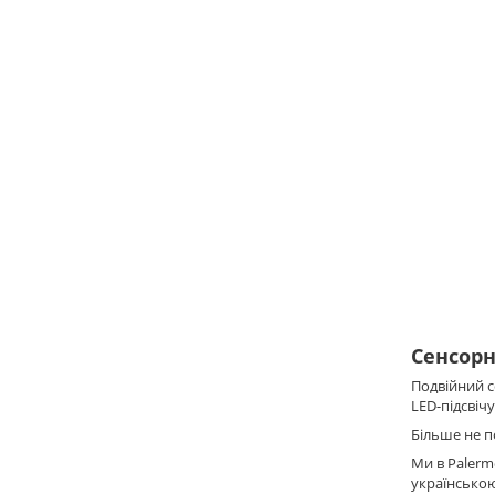
Сенсорн
Подвійний 
LED-підсвіч
Більше не п
Ми в Paler
українсько