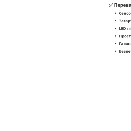
✅
Перева
Сенсо
Загар
LED-п
Прост
Гарант
Безпе