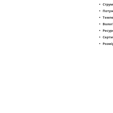
Струм
Потуж
Темпе
Волог
Ресур
Серти
Розмі