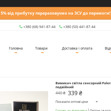
5% від прибутку перераховуємо на ЗСУ до перемоги!
+380 (68) 941-87-44
+380 (50) 441-87-44
Головна
Товари
Доставка і оплата
Від
Вимикач світла сенсорний Pale
подвійний
339 ₴
440 ₴
Показати оптові ціни
Готово до відправки
Оптом і в роз