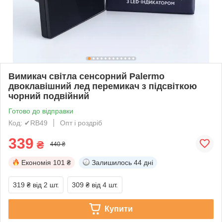
Вимикач світла сенсорний Palermo
двоклавішний лед перемикач з підсвіткою
чорний подвійний
Готово до відправки
Код: ✔RB49
Опт і роздріб
339
₴
440 ₴
Економія
101 ₴
Залишилось
44 дні
319 ₴
від 2 шт.
309 ₴
від 4 шт.
Купити