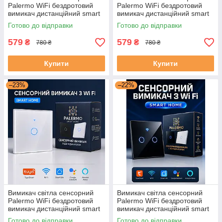
Palermo WiFi бездротовий
Palermo WiFi бездротовий
вимикач дистанційний smart
вимикач дистанційний smart
switch розумний з підсвіткою
switch розумний з підсвіткою
Готово до відправки
Готово до відправки
потрійний білий
потрійний чорний
579
579
₴
₴
780 ₴
780 ₴
Купити
Купити
–23%
–22%
Вимикач світла сенсорний
Вимикач світла сенсорний
Palermo WiFi бездротовий
Palermo WiFi бездротовий
вимикач дистанційний smart
вимикач дистанційний smart
switch розумний з підсвіткою
switch розумний з підсвіткою
Готово до відправки
Готово до відправки