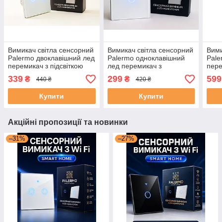
Вимикач світла сенсорний
Вимикач світла сенсорний
Вими
Palermo двоклавішний лед
Palermo одноклавішний
Pale
перемикач з підсвіткою
лед перемикач з
пере
білий подвійний
підсвіткою білий
біли
339
299
599
₴
₴
440 ₴
420 ₴
одинарний
2 шт
Купити
Купити
Акційні пропозиції та новинки
–31%
–27%