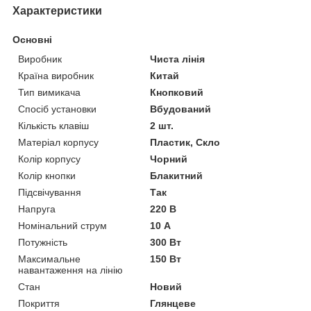
Характеристики
Основні
Виробник
Чиста лінія
Країна виробник
Китай
Тип вимикача
Кнопковий
Спосіб установки
Вбудований
Кількість клавіш
2 шт.
Матеріал корпусу
Пластик, Скло
Колір корпусу
Чорний
Колір кнопки
Блакитний
Підсвічування
Так
Напруга
220 В
Номінальний струм
10 А
Потужність
300 Вт
Максимальне
150 Вт
навантаження на лінію
Стан
Новий
Покриття
Глянцеве