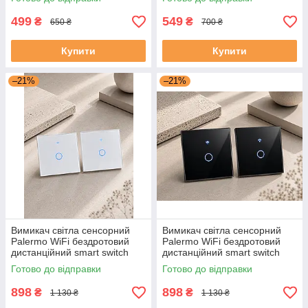
одинарний білий
подвійний чорний
499
549
₴
₴
650 ₴
700 ₴
Купити
Купити
–21%
–21%
Вимикач світла сенсорний
Вимикач світла сенсорний
Palermo WiFi бездротовий
Palermo WiFi бездротовий
дистанційний smart switch
дистанційний smart switch
розумний з підсвіткою
розумний з підсвіткою
Готово до відправки
Готово до відправки
одинарний білий комплект 2
одинарний чорний комплект
шт
2 шт
898
898
₴
₴
1 130 ₴
1 130 ₴