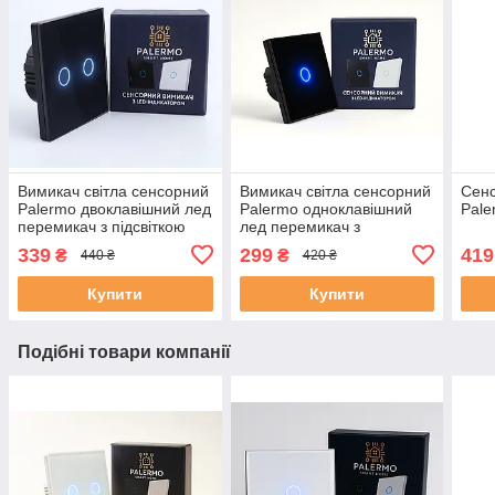
Вимикач світла сенсорний
Вимикач світла сенсорний
Сенс
Palermo двоклавішний лед
Palermo одноклавішний
Pale
перемикач з підсвіткою
лед перемикач з
чорний подвійний
підсвіткою чорний
339
299
419
₴
₴
440 ₴
420 ₴
одинарний
Купити
Купити
Подібні товари компанії