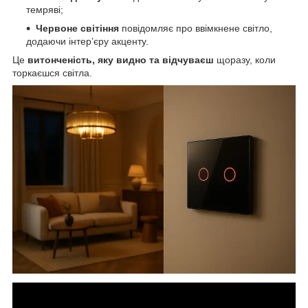
темряві;
Червоне світіння
повідомляє про ввімкнене світло,
додаючи інтер’єру акценту.
Це
витонченість, яку видно та відчуваєш
щоразу, коли
торкаєшся світла.