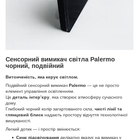
Сенсорний вимикач світла Palermo
чорний, подвійний
Витонченість, яка керує світлом.
Подвійний сенсорний вимикач
Palermo
— це не просто
елемент управління освітленням.
Це
деталь інтер’єру
, яка створює атмосферу сучасного
дому.
Глибокий чорний колір загартованого скла,
чисті лінії та
глянцевий блиск
надають простору відчуття технологічної
вишуканості.
Легкий дотик — і простір змінюється:
Синє підсвічування
делікатно вказує на вимикач у