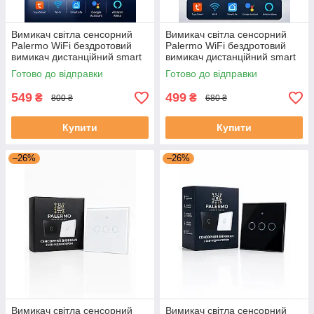
Вимикач світла сенсорний
Вимикач світла сенсорний
Palermo WiFi бездротовий
Palermo WiFi бездротовий
вимикач дистанційний smart
вимикач дистанційний smart
switch розумний з підсвіткою
switch розумний з підсвіткою
Готово до відправки
Готово до відправки
подвійний білий
одинарний чорний
549
499
₴
₴
800 ₴
680 ₴
Купити
Купити
–26%
–26%
Вимикач світла сенсорний
Вимикач світла сенсорний