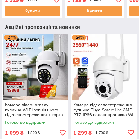
₴
₴
1 880 ₴
2 560 ₴
відеокамера IP WIFI
відеокамера IP WIFI
пово
Camera V360Pro комплект
Camera V360Pro комплект
Купити
Купити
2 шт
3 шт
Акційні пропозиції та новинки
–27%
–24%
Камера відеонагляду
Камера відеоспостереження
вулична Wi Fi зовнішнього
вулична Tuya Smart Life 3MP
відеоспостереження + карта
PTZ IP66 водонепроникна WI
пам'яті 128 ГБ відеокамера
FI камера поворотна
Готово до відправки
Готово до відправки
спостереження вайфай
зовнішня
V360Pro
1 099
1 299
₴
₴
1 500 ₴
1 700 ₴