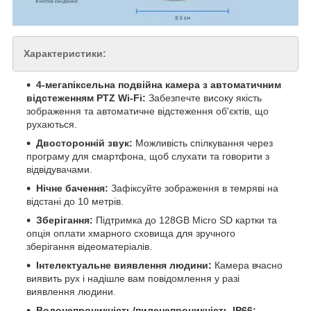
Характеристики:
4-мегапіксельна подвійна камера з автоматичним
відстеженням PTZ Wi-Fi:
Забезпечте високу якість
зображення та автоматичне відстеження об'єктів, що
рухаються.
Двосторонній звук:
Можливість спілкування через
програму для смартфона, щоб слухати та говорити з
відвідувачами.
Нічне бачення:
Зафіксуйте зображення в темряві на
відстані до 10 метрів.
Зберігання:
Підтримка до 128GB
Micro SD
картки та
опція оплати хмарного сховища для зручного
зберігання відеоматеріалів.
Інтелектуальне виявлення людини:
Камера вчасно
виявить рух і надішле вам повідомлення у разі
виявлення людини.
Водонепроникність/пиленепроникність IP66: