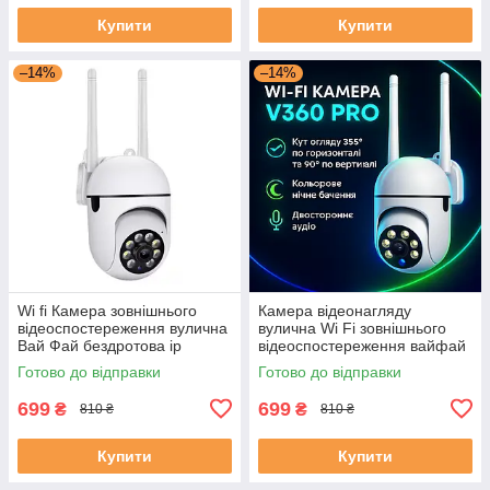
Купити
Купити
–14%
–14%
Wi fi Камера зовнішнього
Камера відеонагляду
відеоспостереження вулична
вулична Wi Fi зовнішнього
Вай Фай бездротова ip
відеоспостереження вайфай
camera Yllot поворотна
відеокамера спостереження
Готово до відправки
Готово до відправки
поворотна IP WIFI Camera
V360Pro
699
699
₴
₴
810 ₴
810 ₴
Купити
Купити