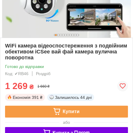
WiFi камера відеоспостереження з подвійним
обективом iCSee вай фай камера вулична
поворотна
Готово до відправки
Код: ✔RB46
Роздріб
1 269
₴
1 660 ₴
Економія
391 ₴
Залишилось
44 дні
Купити
або
Купити з