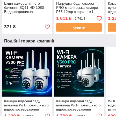
Екшн-камера нічного
Нагрудна боді-камера
Каме
бачення SQ11 HD 1080
PRO мисливська камера
вули
Водонепроникна
P66 12mp з екраном і
віде
нічним баченням
вай
1 611
1 3
₴
1 741 ₴
віде
Came
371
₴
Купити
2 шт
Подібні товари компанії
Камера відеонагляду
Камера відеонагляду
Wi f
вулична Wi Fi зовнішнього
вулична Wi Fi зовнішнього
віде
відеоспостереження
відеоспостереження
вули
вайфай поворотна
вайфай поворотна
безд
1 329
1 799
699