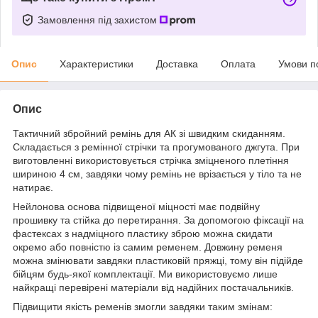
Замовлення під захистом
Опис
Характеристики
Доставка
Оплата
Умови п
Опис
Тактичний збройний ремінь для АК зі швидким скиданням.
Складається з ремінної стрічки та прогумованого джгута. При
виготовленні використовується стрічка зміцненого плетіння
шириною 4 см, завдяки чому ремінь не врізається у тіло та не
натирає.
Нейлонова основа підвищеної міцності має подвійну
прошивку та стійка до перетирання. За допомогою фіксації на
фастексах з надміцного пластику зброю можна скидати
окремо або повністю із самим ременем. Довжину ременя
можна змінювати завдяки пластиковій пряжці, тому він підійде
бійцям будь-якої комплектації. Ми використовуємо лише
найкращі перевірені матеріали від надійних постачальників.
Підвищити якість ременів змогли завдяки таким змінам: