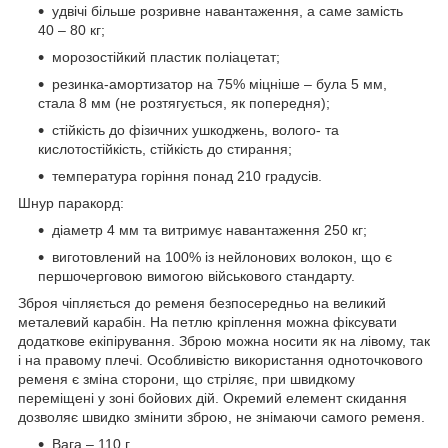
удвічі більше розривне навантаження, а саме замість
40 – 80 кг;
морозостійкий пластик поліацетат;
резинка-амортизатор на 75% міцніше – була 5 мм,
стала 8 мм (не розтягується, як попередня);
стійкість до фізичних ушкоджень, волого- та
кислотостійкість, стійкість до стирання;
температура горіння понад 210 градусів.
Шнур паракорд:
діаметр 4 мм та витримує навантаження 250 кг;
виготовлений на 100% із нейлонових волокон, що є
першочерговою вимогою військового стандарту.
Зброя чіпляється до ременя безпосередньо на великий
металевий карабін. На петлю кріплення можна фіксувати
додаткове екіпірування. Зброю можна носити як на лівому, так
і на правому плечі. Особливістю використання одноточкового
ременя є зміна сторони, що стріляє, при швидкому
переміщені у зоні бойових дій. Окремий елемент скидання
дозволяє швидко змінити зброю, не знімаючи самого ременя.
Вага – 110 г.