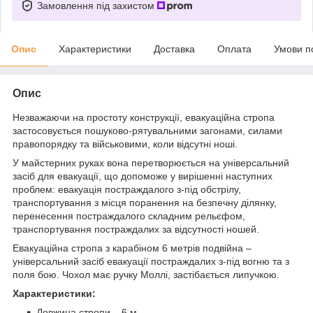
Замовлення під захистом
Опис
Характеристики
Доставка
Оплата
Умови п
Опис
Незважаючи на простоту конструкції, евакуаційна стропа
застосовується пошуково-рятувальними загонами, силами
правопорядку та військовими, коли відсутні ноші.
У майстерних руках вона перетворюється на універсальний
засіб для евакуації, що допоможе у вирішенні наступних
проблем: евакуація постраждалого з-під обстрілу,
транспортування з місця поранення на безпечну ділянку,
перенесення постраждалого складним рельєфом,
транспортування постраждалих за відсутності ношей.
Евакуаційна стропа з карабіном 6 метрів подвійна –
універсальний засіб евакуації постраждалих з-під вогню та з
поля бою. Чохол має ручку Моллі, застібається липучкою.
Характеристики:
Довжина стропи – 6 м