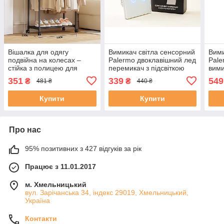
Вішалка для одягу
Вимикач світла сенсорний
Вими
подвійна на колесах –
Palermo двоклавішний лед
Pale
стійка з полицею для
перемикач з підсвіткою
вими
взуття, YH9918-1
білий подвійний
smar
351
339
549
₴
₴
481 ₴
440 ₴
підс
Купити
Купити
Про нас
95% позитивних з 427 відгуків за рік
Працює з 11.01.2017
м. Хмельницький
вул. Зарічанська 34, індекс 29019, Хмельницький,
Україна
Контакти