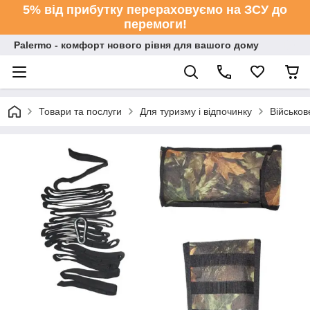
5% від прибутку перераховуємо на ЗСУ до
перемоги!
Palermo - комфорт нового рівня для вашого дому
Товари та послуги
Для туризму і відпочинку
Військо