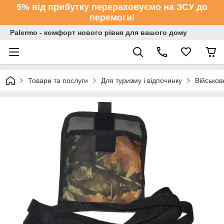
5% від прибутку перераховуємо на ЗСУ до
перемоги!
Palermo - комфорт нового рівня для вашого дому
Товари та послуги
Для туризму і відпочинку
Військо