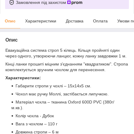
Замовлення під захистом
Опис
Характеристики
Доставка
Оплата
Умови п
Опис
Евакуаційна система строп 5 кілець. Кільця пройняті один
через одного, утворюючи ланцюг, кожну ланку завдовжки 1 м.
Кінці ланки прошиті міцним з'єднанням "квадратиком". Стропа
комплектується зручним чохлом для перенесення.
Характеристики:
Габарити стропи у чохлі – 15х14х5 см.
Чохол має ручку Моллі, застібається липучкою.
Матеріал чохла – тканина Oxford 600D PVC (380г/
м.кв.).
Колір чохла - Дубок
Вага з чохлом – 110 г
Довжина стропи – 6 м