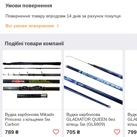
Умови повернення
Повернення товару впродовж 14 днів за рахунок покупця
Всі умови повернення
Подібні товари компанії
Вудка карбонова Mikado
Вудка карбонова
Вудк
Princess з кільцями 5м
GLADIATOR QUEEN без
GLA
Carbon
кілець 5м (GL6809)
кіль
789
705
799
₴
₴