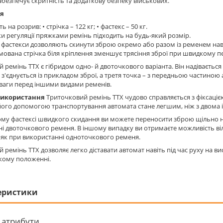
абезпечує скритність та додаткову безпеку військових.
ія
ь на розрив: • стрічка – 122 кг; • фастекс – 50 кг.
и регуляції пряжками ремінь підходить на будь-який розмір.
 фастекси дозволяють скинути зброю окремо або разом із ременем наві
ована стрічка біля кріплення зменшує трясіння зброї при швидкому пе
 ремінь ТТХ є гібридом одно- й двоточкового варіанта. Він надівається
і з'єднується із прикладом зброї, а третя точка – з передньою частиною
еваги перед іншими видами ременів.
використання
Триточковий ремінь ТТХ чудово справляється з фіксацією
 його допомогою транспортування автомата стане легшим, ніж з двома
му фастексі швидкого скидання ви можете переносити зброю щільно на
і двоточкового ременя. В іншому випадку ви отримаєте можливість віл
як при використанні одноточкового ременя.
 ремінь ТТХ дозволяє легко діставати автомат навіть під час руху на 
-якому положенні.
еристики
 атрибути