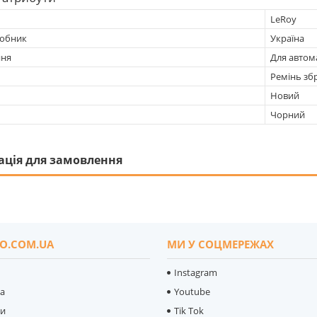
LeRoy
робник
Україна
ння
Для автом
Ремінь зб
Новий
Чорний
ація для замовлення
O.COM.UA
МИ У СОЦМЕРЕЖАХ
Instagram
ка
Youtube
ти
Tik Tok