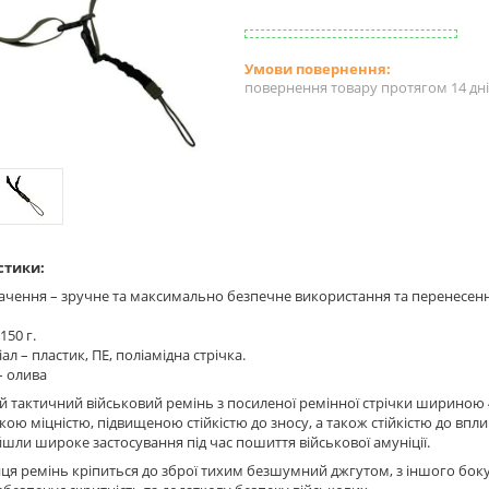
повернення товару протягом 14 дн
стики:
чення – зручне та максимально безпечне використання та перенесення 
150 г.
ал – пластик, ПЕ, поліамідна стрічка.
– олива
 тактичний військовий ремінь з посиленої ремінної стрічки шириною 4 
кою міцністю, підвищеною стійкістю до зносу, а також стійкістю до впл
йшли широке застосування під час пошиття військової амуніції.
нця ремінь кріпиться до зброї тихим безшумний джгутом, з іншого бок