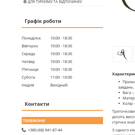
🟢 ДЛЯ ТУРИЗМУ ТА ВІДПОЧИНКУ
Графік роботи
Понеділок
10:00
18:30
Вівторок
10:00
18:30
Середа
10:00
18:30
Четвер
10:00
18:30
Пʼятниця
10:00
18:30
Характери
Субота
11:00
16:00
Призна
Неділя
Вихідний
завдань.
Вага – 
Матері
Контакти
Колір 
Триточковий
досить висо
стрічки зна
З одного кі
+380 (68) 941-87-44