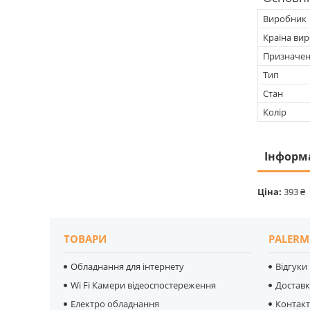
Виробник
Країна ви
Призначе
Тип
Стан
Колір
Інформ
Ціна:
393 ₴
ТОВАРИ
PALERM
Обладнання для інтернету
Відгуки
Wi Fi Камери відеоспостереження
Достав
Електро обладнання
Контак