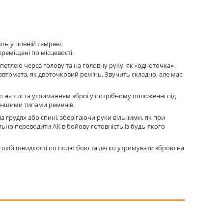
ть у повній темряві.
реміщені по місцевості.
 петлею через голову та на головну руку, як «одноточка».
 автомата, як двоточковий ремінь. Звучить складно, але має
 на тілі та утриманням зброї у потрібному положенні під
 іншими типами ременів.
 грудях або спині, зберігаючи руки вільними, як при
ьно переводити АК в бойову готовність із будь-якого
високій швидкості по полю бою та легко утримувати зброю на