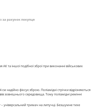
ів
за рахунок покупця
АК та іншої подібної зброї при виконанні військових
см надійно фіксує зброю. Поліамідні стрічки відрізняються
ивів зовнішнього середовища. Тому поліамідні ремінні
у – універсальний тримач на липучці. Безшумне тихе