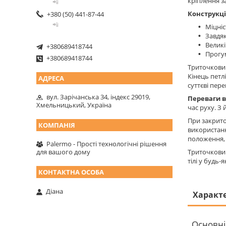
кріплення з
📲
Конструкц
+380 (50) 441-87-44
📲
Міцніст
Завдяк
Великі
+380689418744
Прогум
+380689418744
Триточковий
Кінець петл
суттєві пер
вул. Зарічанська 34, індекс 29019,
Переваги 
Хмельницький, Україна
час руху. З
При закрито
використанн
положення, 
Palermo - Прості технологічні рішення
Триточковий
для вашого дому
тілі у будь
Діана
Характ
Основні