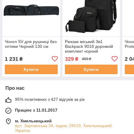
Чохол SV для рушниці без
Рюкзак міський 3в1
Чохо
оптики Чорний 130 см
Backpack 9018 дорожній
Prot
комплект чорний
1 231
329
2 0
₴
₴
459 ₴
Купити
Купити
Про нас
95% позитивних з 427 відгуків за рік
Працює з 11.01.2017
м. Хмельницький
вул. Зарічанська 34, індекс 29019, Хмельницький,
Україна