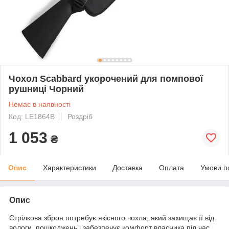
Чохол Scabbard укорочений для помпової
рушниці Чорний
Немає в наявності
Код: LE1864B
Роздріб
1 053
₴
Опис
Характеристики
Доставка
Оплата
Умови п
Опис
Стрілкова зброя потребує якісного чохла, який захищає її від
вологи, пошкоджень і забезпечує комфорт власника під час