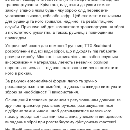
транспортування. Крім того, слід взяти до уваги вимоги
закону, згідно з яким будь - яку зброю слід перевозити
упаковкою в чохол, кейс або кофр. Цей елемент є важливим
для рушниці та його тривалої, надійної та реабілітаційної
служби. Призначений для компактного транспортування зброї
з пістолетною рукояттю, а також, рушниці з повноцінним
прикладом.
Укорочений чохол для помпової рушниці TTX Scabbard
розроблений під всі види зброї, що підходять під габаритні
розміри виробу. Міцність і витривалість, що забезпечується
високоякісним матеріалом, легкість і невеликі розміри
порожнього чехла — під час полювання ви легко помістите
його в рюкзак.
За рахунок ергономічної форми легко та зручно
розташовується в автомобілі, та дозволяє швидко витягувати
зброю за необхідності її використання.
Оснащений плечовим ременем з регулюванням довжини та
зручною транспортувальною ручкою, розташування якої
підібрано таким чином, щоб дотримуватися невеликого
нахилу передньої частини чохла вниз, уникаючи випадкового
випадання зброї при розстебнутому фіксуючому фастексі.
На бічній поверхні розташована невелика кишеня для