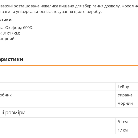
оверхні розташована невелика кишеня для зберігання дозволу. Чохол 
ваги та універсальності застосування цього виробу.
стики:
а: Оксфорд 600D;
: 81х17 см;
 чорний.
еристики
LeRoy
робник
Україна
Чорний
ні розміри
81 см
17 см