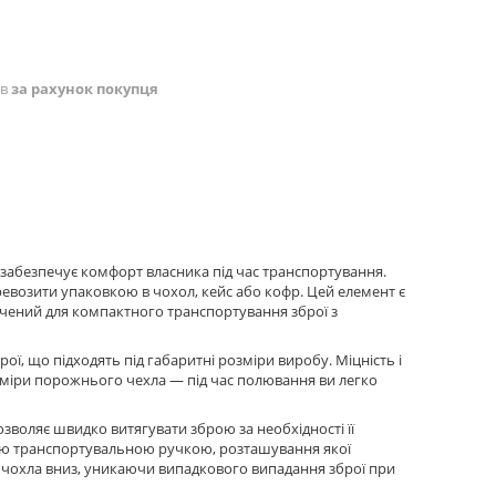
ів
за рахунок покупця
і забезпечує комфорт власника під час транспортування.
перевозити упаковкою в чохол, кейс або кофр. Цей елемент є
начений для компактного транспортування зброї з
ї, що підходять під габаритні розміри виробу. Міцність і
озміри порожнього чехла — під час полювання ви легко
зволяє швидко витягувати зброю за необхідності її
ю транспортувальною ручкою, розташування якої
 чохла вниз, уникаючи випадкового випадання зброї при