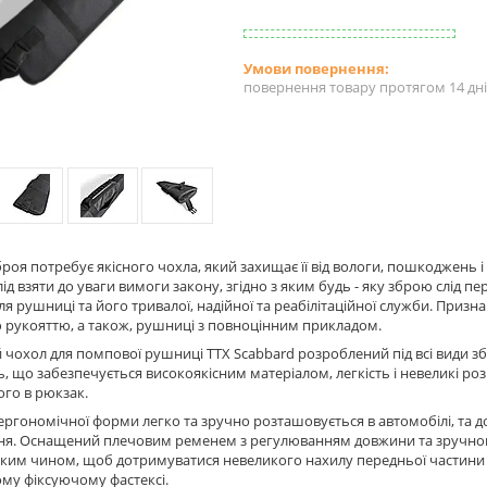
повернення товару протягом 14 дн
броя потребує якісного чохла, який захищає її від вологи, пошкоджень 
слід взяти до уваги вимоги закону, згідно з яким будь - яку зброю слід 
я рушниці та його тривалої, надійної та реабілітаційної служби. Приз
 рукояттю, а також, рушниці з повноцінним прикладом.
чохол для помпової рушниці TTX Scabbard розроблений під всі види збро
ь, що забезпечується високоякісним матеріалом, легкість і невеликі р
ого в рюкзак.
ергономічної форми легко та зручно розташовується в автомобілі, та до
ня. Оснащений плечовим ременем з регулюванням довжини та зручно
аким чином, щоб дотримуватися невеликого нахилу передньої частини
му фіксуючому фастексі.