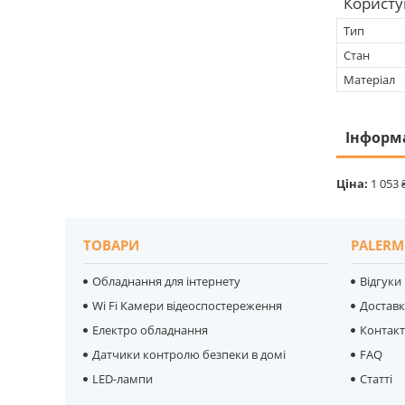
Користу
Тип
Стан
Матеріал
Інформ
Ціна:
1 053 
ТОВАРИ
PALERM
Обладнання для інтернету
Відгуки
Wi Fi Камери відеоспостереження
Достав
Електро обладнання
Контак
Датчики контролю безпеки в домі
FAQ
LED-лампи
Статті