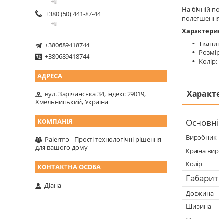
📲
На бічній п
+380 (50) 441-87-44
полегшення 
📲
Характери
Тканин
+380689418744
Розмір
+380689418744
Колір:
Характ
вул. Зарічанська 34, індекс 29019,
Хмельницький, Україна
Основні
Виробник
Palermo - Прості технологічні рішення
для вашого дому
Країна ви
Колір
Габарит
Діана
Довжина
Ширина