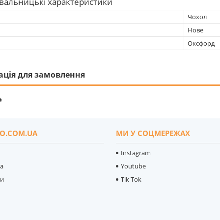
вальницькі характеристики
Чохол
Нове
Оксфорд
ація для замовлення
₴
O.COM.UA
МИ У СОЦМЕРЕЖАХ
Instagram
ка
Youtube
ти
Tik Tok