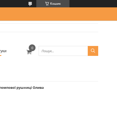
Кошик
гуки
 помпової рушниці Олива