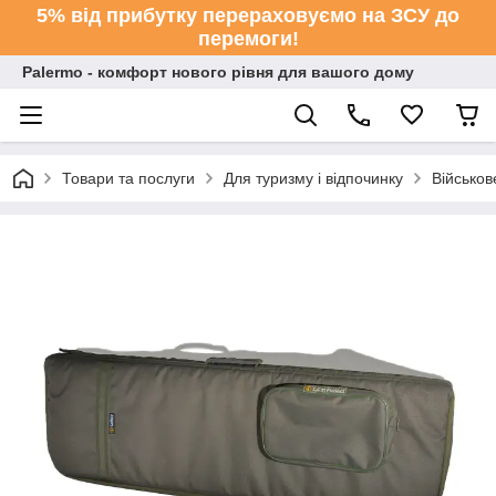
5% від прибутку перераховуємо на ЗСУ до
перемоги!
Palermo - комфорт нового рівня для вашого дому
Товари та послуги
Для туризму і відпочинку
Військо