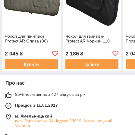
Чохол для гвинтівки
Чохол для гвинтівки
Чохо
Protect AR Олива (90)
Protect AR Чорний 110
Prot
2 045
2 186
2 0
₴
₴
Купити
Купити
Про нас
95% позитивних з 427 відгуків за рік
Працює з 11.01.2017
м. Хмельницький
вул. Зарічанська 34, індекс 29019, Хмельницький,
Україна