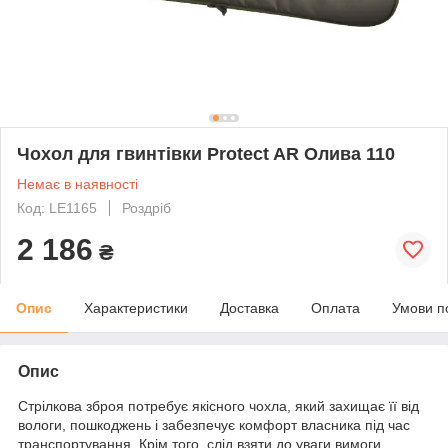
Чохол для гвинтівки Protect AR Олива 110
Немає в наявності
Код: LE1165
Роздріб
2 186
₴
Опис
Характеристики
Доставка
Оплата
Умови п
Опис
Стрілкова зброя потребує якісного чохла, який захищає її від
вологи, пошкоджень і забезпечує комфорт власника під час
транспортування. Крім того, слід взяти до уваги вимоги