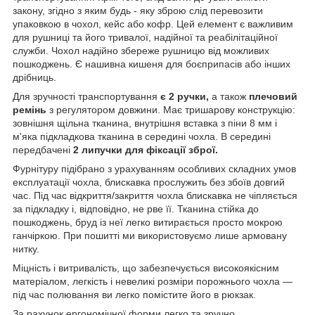
закону, згідно з яким будь - яку зброю слід перевозити
упаковкою в чохол, кейс або кофр. Цей елемент є важливим
для рушниці та його тривалої, надійної та реабілітаційної
служби. Чохол надійно збереже рушницю від можливих
пошкоджень. Є нашивна кишеня для боєприпасів або інших
дрібниць.
Для зручності транспортування
є 2 ручки,
а також
плечовий
ремінь
з регулятором довжини. Має тришарову конструкцію:
зовнішня щільна тканина, внутрішня вставка з піни 8 мм і
м'яка підкладкова тканина в середині чохла. В середині
передбачені
2 липучки для фіксації зброї.
Фурнітуру підібрано з урахуванням особливих складних умов
експлуатації чохла, блискавка прослужить без збоїв довгий
час. Під час відкриття/закриття чохла блискавка не чіпляється
за підкладку і, відповідно, не рве її. Тканина стійка до
пошкоджень, бруд із неї легко витирається просто мокрою
ганчіркою. При пошитті ми використовуємо лише армовану
нитку.
Міцність і витривалість, що забезпечується високоякісним
матеріалом, легкість і невеликі розміри порожнього чохла —
під час полювання ви легко помістите його в рюкзак.
За рахунок ергономічної форми легко та зручно