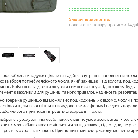
повернення товару протягом 14 дн
 розроблена має дуже щільне та надійне внутрішнє наповнення чохла
лкова зброя потребує якісного чохла, який захищає її від вологи, пошко
ання. Крім того, слід взяти до уваги вимоги закону, згідно з яким будь 
лемент є важливим для рушниці та його тривалої, надійної та реабілітац
но збереже рушницю від можливих пошкоджень. Як відомо, чохли з по
оскільки щільна зовнішня піна чудово тримає форму і не дасть порол
о дбайливого притискання рушниці всередині чохла.
ідібрано з урахуванням особливих складних умов експлуатації чохла, бл
криття чохла блискавка не чіпляється за підкладку і, відповідно, не рве 
я просто мокрою ганчіркою. При пошитті ми використовуємо лише арм