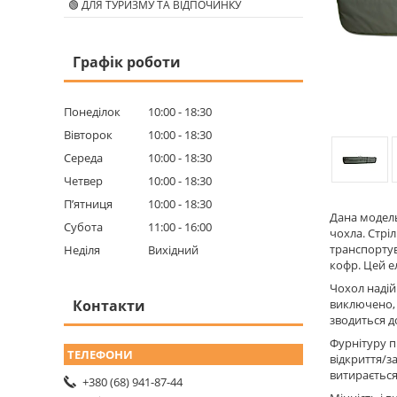
🟢 ДЛЯ ТУРИЗМУ ТА ВІДПОЧИНКУ
Графік роботи
Понеділок
10:00
18:30
Вівторок
10:00
18:30
Середа
10:00
18:30
Четвер
10:00
18:30
Пʼятниця
10:00
18:30
Дана модель
Субота
11:00
16:00
чохла. Стрі
транспортув
Неділя
Вихідний
кофр. Цей е
Чохол надій
Контакти
виключено, 
зводиться д
Фурнітуру п
відкриття/за
витираєтьс
+380 (68) 941-87-44