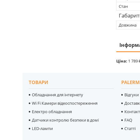
Стан
Габарит
Довжина
Інформ
Ціна:
1 789 
ТОВАРИ
PALERM
Обладнання для інтернету
Відгуки
Wi Fi Камери відеоспостереження
Достав
Електро обладнання
Контак
Датчики контролю безпеки в домі
FAQ
LED-лампи
Статті