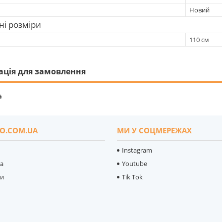
Новий
ні розміри
110 см
ація для замовлення
₴
O.COM.UA
МИ У СОЦМЕРЕЖАХ
Instagram
ка
Youtube
ти
Tik Tok