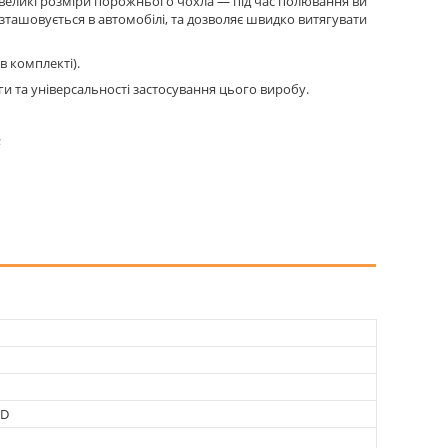
 невеликі розміри порожнього чохла — під час полювання ви
зташовується в автомобілі, та дозволяє швидко витягувати
 комплекті).
 та універсальності застосування цього виробу.
;
0D