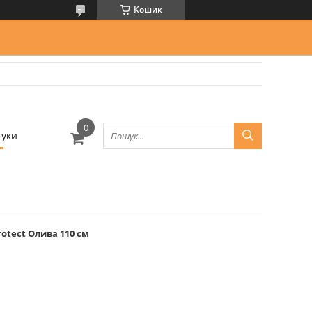
Кошик
гуки
otect Олива 110 см