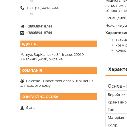
Міцність і 
📲
легко поміс
+380 (50) 441-87-44
зброю за не
📲
Оснащений п
Чохол не ус
+380689418744
Характери
+380689418744
Тканин
Розмір
Колір
вул. Зарічанська 34, індекс 29019,
Хмельницький, Україна
Характ
Palermo - Прості технологічні рішення
Основні
для вашого дому
Виробник
Країна ви
Діана
Тип
Матеріал
Колір