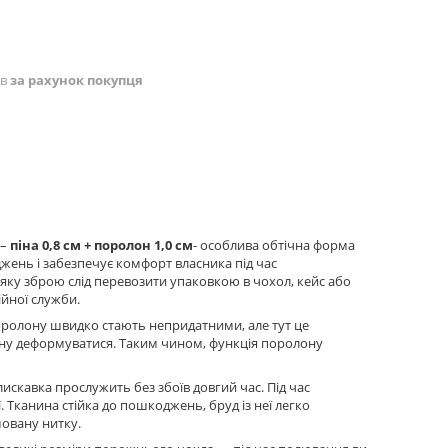
ів
за рахунок покупця
 –
піна 0,8 см + поролон 1,0 см
- особлива обтічна форма
джень і забезпечує комфорт власника під час
- яку зброю слід перевозити упаковкою в чохол, кейс або
ійної служби.
ролону швидко стають непридатними, але тут це
ону деформуватися. Таким чином, функція поролону
искавка прослужить без збоїв довгий час. Під час
її. Тканина стійка до пошкоджень, бруд із неї легко
овану нитку.