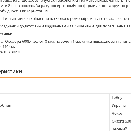
витривалість, що забезпечується високоякісним матеріалом, легкість і
тите його в рюкзак. За рахунок ергономічної форми легко та зручно ро
обхідності її використання.
івкільцями для кріплення плечового ременя(ремінь не поставляється в
кладнений додатковими відділеннями та кишенями, для полегшення ваги
стики:
а: Оксфорд 600D, ізолон 8 мм. поролон 1 см, м'яка підкладкова тканина
: 110 см;
: оливковий.
еристики
LeRoy
робник
Україна
Чохол
Oxford 60
Зелений