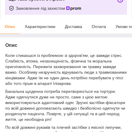
Замовлення під захистом
Опис
Характеристики
Доставка
Оплата
Умови п
Опис
Коли стикаєшся із проблемою зі здоров'ям, це завжди стрес.
Слабкість, втома, незахищеність, фізична та моральна
пригніченість. Пережити захворювання чи травму завжди
важко. Особливу незручність відчувають люди з травмованими
кінцівками. Адже їм не один день потрібно перебувати у гіпсі
або того гірше в апараті Ілізарова.
Банальна щоденна потреба перетворюється на тортури.
Адже одягнутися дуже не просто, саме з цією метою
використовуються адаптовний одяг. Зручні застібки-фіксатори
по всій довжині допомагають швидко і безболісно одягнути чи
роздягнути пацієнта. Повірте, у цій ситуації та в цей період
життя, це необхідна річ!
По всій довжині рукавів та плечей застібки з якісної липучки,