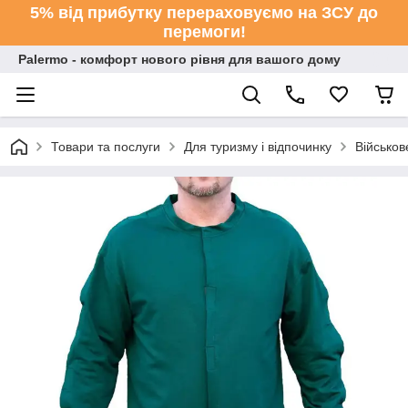
5% від прибутку перераховуємо на ЗСУ до
перемоги!
Palermo - комфорт нового рівня для вашого дому
Товари та послуги
Для туризму і відпочинку
Військо