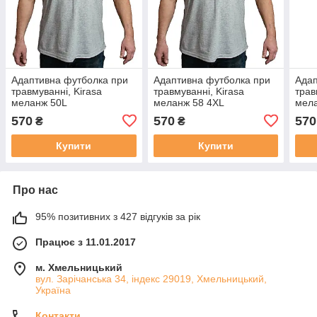
Адаптивна футболка при
Адаптивна футболка при
Адап
травмуванні, Kirasa
травмуванні, Kirasa
трав
меланж 50L
меланж 58 4XL
мел
570
570
570
₴
₴
Купити
Купити
Про нас
95% позитивних з 427 відгуків за рік
Працює з 11.01.2017
м. Хмельницький
вул. Зарічанська 34, індекс 29019, Хмельницький,
Україна
Контакти