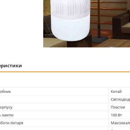
еристики
робник
Китай
Світлодіод
корпусу
Пластик
ь лампи
100 Вт
боти ліхтаря
Максималь