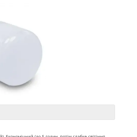
), Економічний (до 5 годин, потім слабке світіння