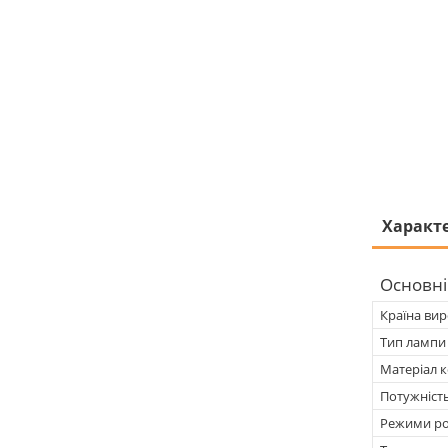
Характ
Основні
Країна ви
Тип лампи
Матеріал 
Потужніст
Режими ро