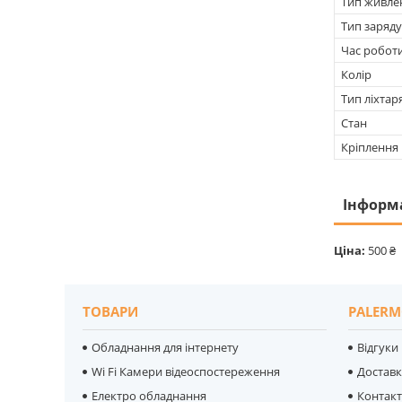
Тип живле
Тип заряду
Час робот
Колір
Тип ліхтар
Стан
Кріплення
Інформ
Ціна:
500 ₴
ТОВАРИ
PALERM
Обладнання для інтернету
Відгуки
Wi Fi Камери відеоспостереження
Достав
Електро обладнання
Контак