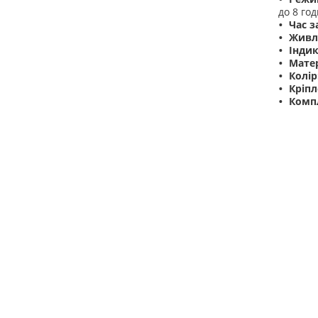
до 8 год
Час з
Живл
Індик
Матер
Колір
Кріпл
Комп