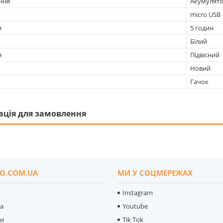
ння
Акумулят
micro USB
и
5 годин
Білий
я
Підвісний
Новий
Гачок
ація для замовлення
O.COM.UA
МИ У СОЦМЕРЕЖАХ
Instagram
ка
Youtube
ти
Tik Tok