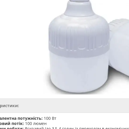
ристики:
алентна потужність:
100 Вт
овий потік:
100 люмен
ми роботи:
Яскравий (до 3,5-4 годин із переходом в економічний