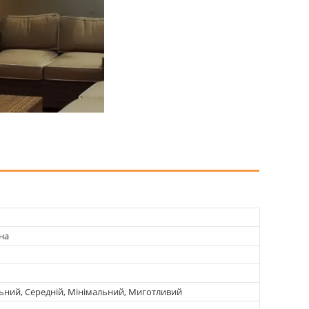
на
ний, Середній, Мінімальний, Миготливий