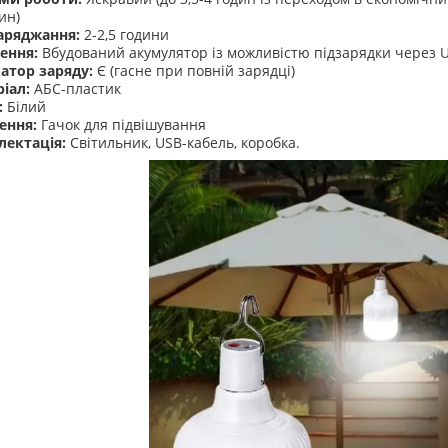
ин)
аряджання:
2-2,5 години
ення:
Вбудований акумулятор із можливістю підзарядки через US
атор заряду:
Є (гасне при повній зарядці)
іал:
АБС-пластик
:
Білий
ення:
Гачок для підвішування
лектація:
Світильник, USB-кабель, коробка.