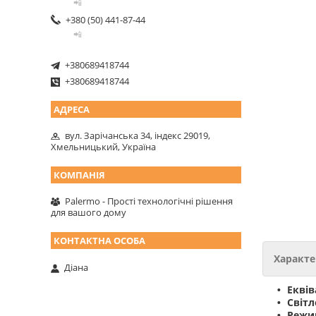
📲
+380 (50) 441-87-44
📲
+380689418744
+380689418744
вул. Зарічанська 34, індекс 29019,
Хмельницький, Україна
Palermo - Прості технологічні рішення
для вашого дому
Характе
Діана
Еквів
Світл
Режи