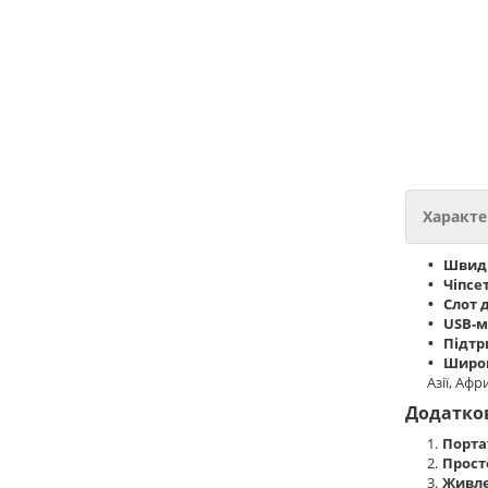
Характе
Швидк
Чіпсе
Слот 
USB-
Підтр
Широк
Азії, Афр
Додатков
Порта
Прост
Живле