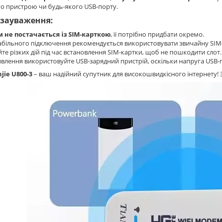
о пристрою чи будь-якого USB-порту.
 зауваження:
 не постачається із SIM-карткою
, її потрібно придбати окремо.
абільного підключення рекомендується використовувати звичайну SIM
те різких дій під час встановлення SIM-картки, щоб не пошкодити слот.
влення використовуйте USB-зарядний пристрій, оскільки напруга USB-
jie U800-3
– ваш надійний супутник для високошвидкісного інтернету! З