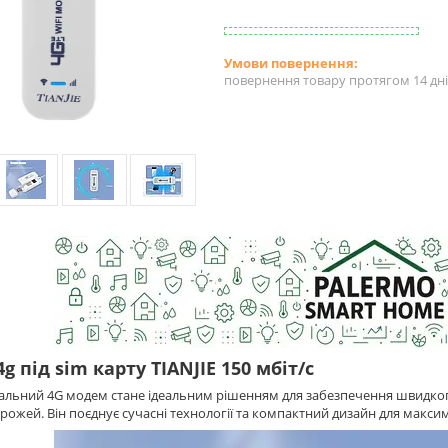
повернення товару протягом 14 дн
g під sim карту TIANJIE 150 мбіт/с
альний 4G модем стане ідеальним рішенням для забезпечення швидкого 
орожей. Він поєднує сучасні технології та компактний дизайн для макси