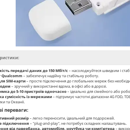
ристики:
ість передачі даних до 150 Мбіт/с
– насолоджуйтеся швидким і стаб
т Qualcomm
– забезпечує надійну та стабільну роботу.
для SIM-карти
– просте підключення до глобальних мереж без необхідн
модем
– зручний у використанні вдома, в офісі або в дорозі.
имка до 5-10 пристроїв одночасно
– ідеально для сімейного або роб
а сумісність із мережами
– підтримує частотні діапазони 4G FDD, TD
ики та Океанії.
і переваги:
тивний розмір
– легко переносити, ідеальний для подорожей.
е підключення
– "plug-and-play", не потребує складних налаштувань.
ння від павербанка, автомобіля, ноутбука чи комп’ютера
– викор