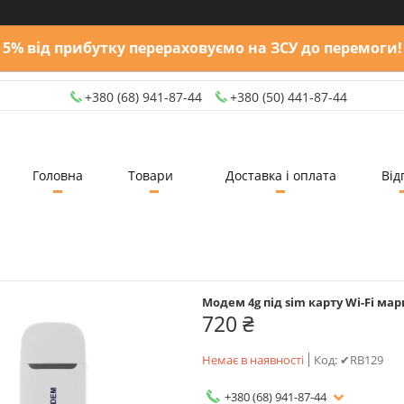
5% від прибутку перераховуємо на ЗСУ до перемоги!
+380 (68) 941-87-44
+380 (50) 441-87-44
Головна
Товари
Доставка і оплата
Від
Модем 4g під sim карту Wi-Fi мар
720 ₴
Немає в наявності
Код:
✔RB129
+380 (68) 941-87-44