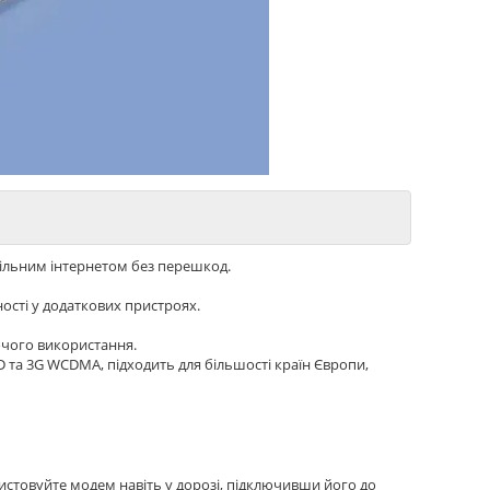
ільним інтернетом без перешкод.
ості у додаткових пристроях.
очого використання.
D та 3G WCDMA, підходить для більшості країн Європи,
истовуйте модем навіть у дорозі, підключивши його до