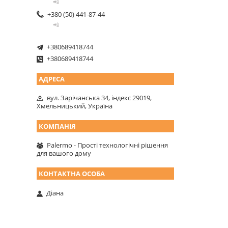
📲
+380 (50) 441-87-44
📲
+380689418744
+380689418744
вул. Зарічанська 34, індекс 29019,
Хмельницький, Україна
Palermo - Прості технологічні рішення
для вашого дому
Діана