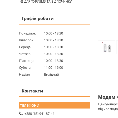
🟢 ДЛЯ ТУРИЗМУ ТА ВІДПОЧИНКУ
Графік роботи
Понеділок
10:00
18:30
Вівторок
10:00
18:30
Середа
10:00
18:30
Четвер
10:00
18:30
Пʼятниця
10:00
18:30
Субота
11:00
16:00
Неділя
Вихідний
Контакти
Модем 4
Цей універс
під час под
+380 (68) 941-87-44