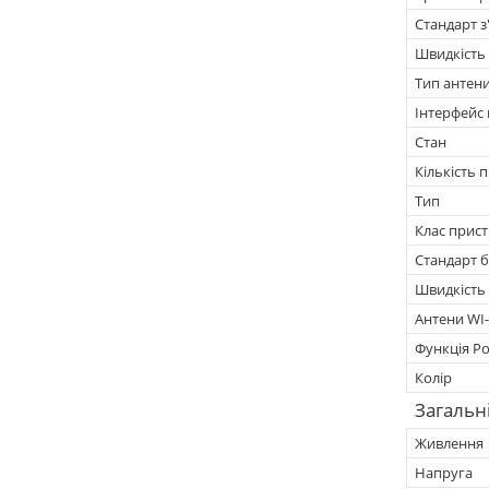
Стандарт з
Швидкість 
Тип антен
Інтерфейс
Стан
Кількість 
Тип
Клас прис
Стандарт б
Швидкість W
Антени WI-
Функція P
Колір
Загальн
Живлення
Напруга