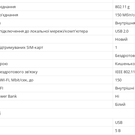
'єднання
802.11 g
з'єднання
150 Мбіт/с
и
Внутрішн
 підключення до локальної мережі/комп'ютера
USB 2.0
Новий
підтримуваних SIM-карт
1
Бездрото
трою
Кишенько
ездротового зв'язку
IEEE 802.1
I-FI, Mbit/сек, до
150
FI
Внутрішні
ower Bank
Ні
Білий
і
USB
5 В