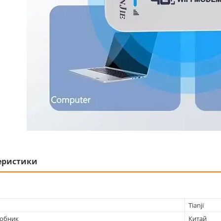
еристики
Tianji
робник
Китай