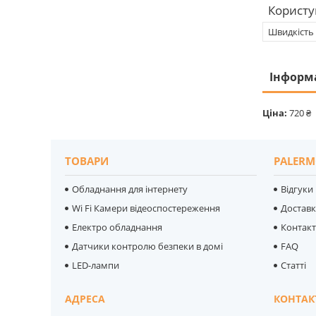
Користу
Швидкість 
Інформ
Ціна:
720 ₴
ТОВАРИ
PALERM
Обладнання для інтернету
Відгуки
Wi Fi Камери відеоспостереження
Достав
Електро обладнання
Контак
Датчики контролю безпеки в домі
FAQ
LED-лампи
Статті