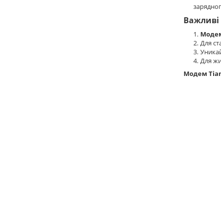
зарядног
Важливі
Модем
Для ст
Уникай
Для жи
Модем Tian