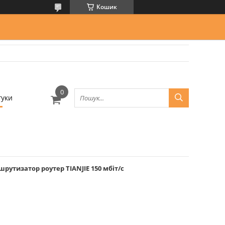
Кошик
гуки
шрутизатор роутер TIANJIE 150 мбіт/с