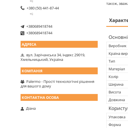
📲
також, зваж
+380 (50) 441-87-44
📲
Характ
+380689418744
+380689418744
Основні
Виробник
Країна ви
вул. Зарічанська 34, індекс 29019,
Хмельницький, Україна
Тип
Матеріал
Колір
Palermo - Прості технологічні рішення
Ширина
для вашого дому
Висота
Довжина
Користу
Діана
Упаковка
Форма