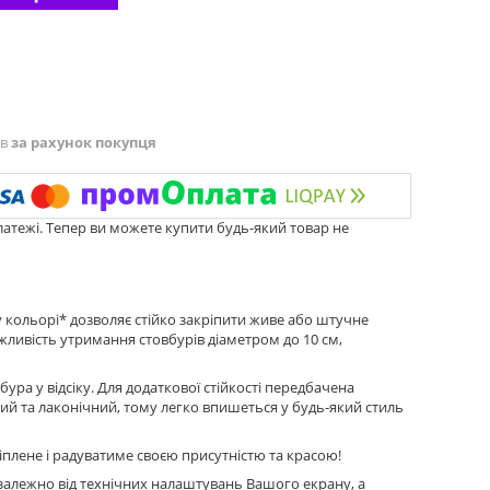
ів
за рахунок покупця
латежі. Тепер ви можете купити будь-який товар не
у кольорі* дозволяє стійко закріпити живе або штучне
ливість утримання стовбурів діаметром до 10 см,
ра у відсіку. Для додаткової стійкості передбачена
ий та лаконічний, тому легко впишеться у будь-який стиль
ріплене і радуватиме своєю присутністю та красою!
 залежно від технічних налаштувань Вашого екрану, а