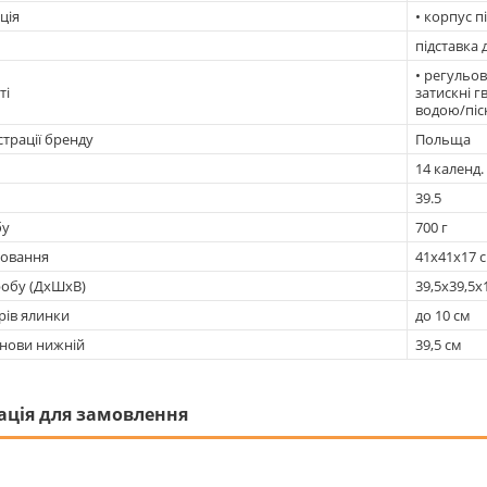
ція
• корпус п
підставка 
• регульов
ті
затискні г
водою/піс
страції бренду
Польща
14 календ. 
39.5
бу
700 г
ковання
41х41х17 
робу (ДхШхВ)
39,5х39,5х
рів ялинки
до 10 см
снови нижній
39,5 см
ація для замовлення