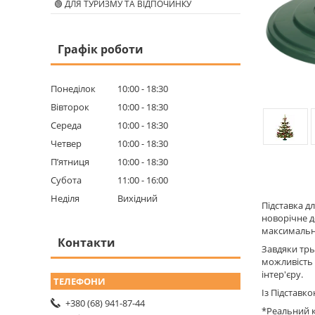
🟢 ДЛЯ ТУРИЗМУ ТА ВІДПОЧИНКУ
Графік роботи
Понеділок
10:00
18:30
Вівторок
10:00
18:30
Середа
10:00
18:30
Четвер
10:00
18:30
Пʼятниця
10:00
18:30
Субота
11:00
16:00
Неділя
Вихідний
Підставка д
новорічне д
максимально
Контакти
Завдяки трь
можливість 
інтер'єру.
Із Підставк
+380 (68) 941-87-44
*Реальний к