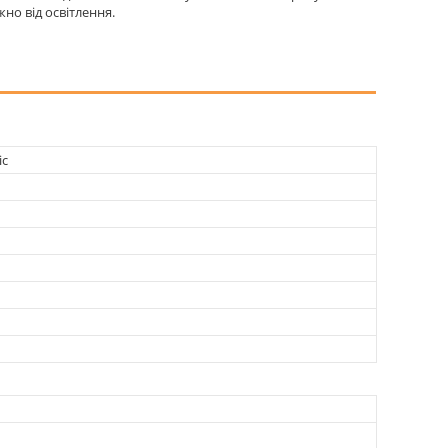
но від освітлення.
ic