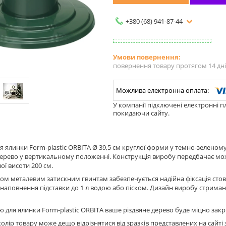
+380 (68) 941-87-44
повернення товару протягом 14 дн
У компанії підключені електронні п
покидаючи сайту.
ля ялинки Form-plastic ORBITA Ø 39,5 см круглої форми у темно-зеленом
ерево у вертикальному положенні. Конструкція виробу передбачає мож
ї висоти 200 см.
ом металевим затискним гвинтам забезпечується надійна фіксація стовбу
наповнення підставки до 1 л водою або піском. Дизайн виробу стриман
ою для ялинки Form-plastic ORBITA ваше різдвяне дерево буде міцно зак
олір товару може дещо відрізнятися від зразків представлених на сайті