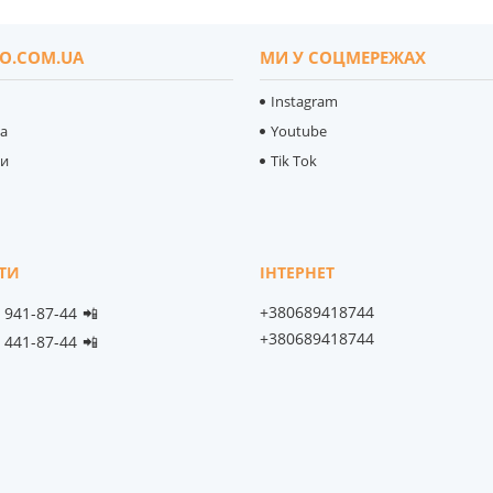
O.COM.UA
МИ У СОЦМЕРЕЖАХ
Instagram
ка
Youtube
ти
Tik Tok
+380689418744
) 941-87-44
📲
+380689418744
) 441-87-44
📲