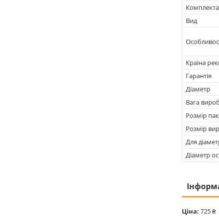
Комплекта
Вид
Особливос
Країна реє
Гарантія
Діаметр
Вага виро
Розмір па
Розмір ви
Для діамет
Діаметр о
Інформ
Ціна:
725 ₴