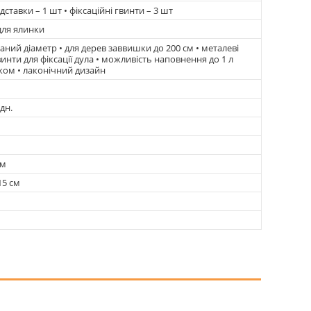
ідставки – 1 шт • фіксаційні гвинти – 3 шт
для ялинки
аний діаметр • для дерев заввишки до 200 см • металеві
винти для фіксації дула • можливість наповнення до 1 л
ком • лаконічний дизайн
дн.
см
15 см