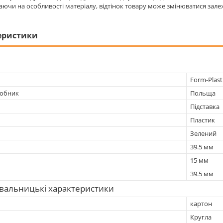
аючи на особливості матеріалу, відтінок товару може змінюватися залеж
еристики
Form-Plast
робник
Польща
Підставка
Пластик
Зелений
39.5 мм
15 мм
39.5 мм
вальницькі характеристики
картон
Кругла