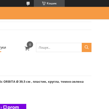
Кошик
гуки
c ORBITA Ø 39,5 см , пластик, кругла, темно-зелена
 з