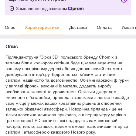
Замовлення під захистом
Опис
Характеристики
Доставка
Оплата
Умови 
Опис
Гірлянда-струна "Зірки 3D" польського бренду Chomik із
теплим білим кольором світіння буде цікавим акцентом на
вашому новорічному дереві або як доповнюючий елемент
декорування інтер'єру. Відрізняється м'яким статичним
світлом, надійністю та довговічністю. Об'ємні каркасні фігурки
у вигляді зірочок, виконані із металу, додають виробу
особливої казковості та урочистості. Оскільки джерелом
живлення є батарейки, гірлянда з зірочками з легкістю знайде
своє місце у межах ваших креативних рішень зі створення
затишної різдвяної атмосфери. Новорічна гірлянда - це не
тільки класична ялинкова прикраса, а в першу чергу чарівна
гра яскравих LED вогників, які подарують вам святковий
настрій, тепло, затишок, приємні емоції, наповнивши інтер'єр
світлом і атмосферою казкового Нового року.