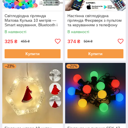
Світлодіодна гірлянда
Настінна світлодіодна
Матова Кулька 10 метрів —
гірлянда Феєрверк з пультом
Smart керування, Bluetooth і
та керуванням з телефону
пульт SFK-03
SFK-18 Bluetooth USB 1+0.5м
В наявності
В наявності
325
374
₴
₴
455 ₴
504 ₴
Купити
Купити
–23%
–21%