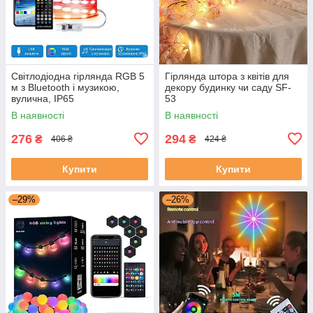
Світлодіодна гірлянда RGB 5
Гірлянда штора з квітів для
м з Bluetooth і музикою,
декору будинку чи саду SF-
вулична, IP65
53
В наявності
В наявності
276
294
₴
₴
406 ₴
424 ₴
Купити
Купити
–29%
–26%