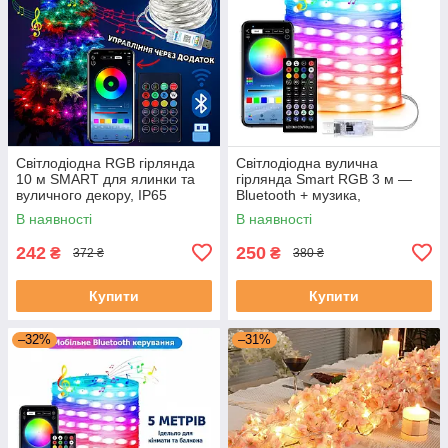
Світлодіодна RGB гірлянда
Світлодіодна вулична
10 м SMART для ялинки та
гірлянда Smart RGB 3 м —
вуличного декору, IP65
Bluetooth + музика,
водостійка IP65
В наявності
В наявності
242
250
₴
₴
372 ₴
380 ₴
Купити
Купити
–32%
–31%