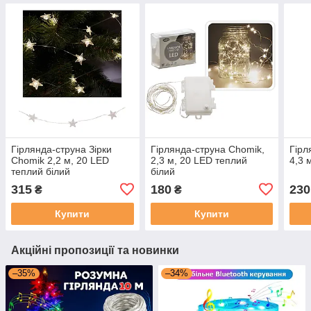
Гірлянда-струна Зірки
Гірлянда-струна Chomik,
Гірл
Chomik 2,2 м, 20 LED
2,3 м, 20 LED теплий
4,3 
теплий білий
білий
315
180
230
₴
₴
Купити
Купити
Акційні пропозиції та новинки
–35%
–34%