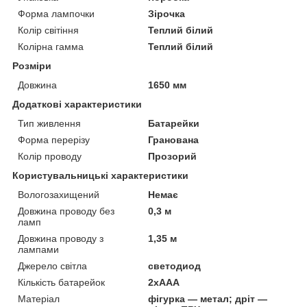
Форма лампочки
Зірочка
Колір світіння
Теплий білий
Колірна гамма
Теплий білий
Розміри
Довжина
1650 мм
Додаткові характеристики
Тип живлення
Батарейки
Форма перерізу
Гранована
Колір проводу
Прозорий
Користувальницькі характеристики
Вологозахищений
Немає
Довжина проводу без
0,3 м
ламп
Довжина проводу з
1,35 м
лампами
Джерело світла
светодиод
Кількість батарейок
2хААА
Матеріал
фігурка — метал; дріт —