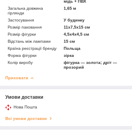
мідь + ПВХ
Загальна довжина
1,65 м
гірлянди
Застосування
У будинку
Розмір паковання
11х7,5х15 см
Розмір фігурки
4,5х4х4,5 см
Відстань між лампами
15 см
Країна реєстрації бренду
Польща
Форма фігурки
зірка
Колір виробу
фігурка — золота; дріт —
прозорий
Приховати
Умови доставки
Нова Пошта
Всі умови доставки