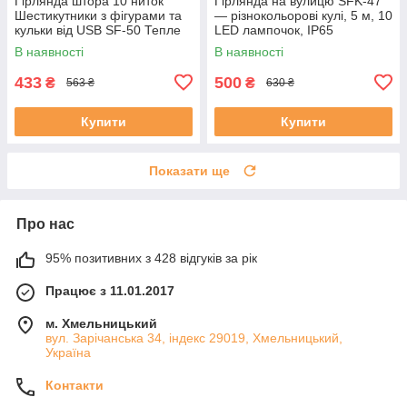
Гірлянда штора 10 ниток
Гірлянда на вулицю SFK-47
Шестикутники з фігурами та
— різнокольорові кулі, 5 м, 10
кульки від USB SF-50 Тепле
LED лампочок, IP65
світло
В наявності
В наявності
433
500
₴
₴
563 ₴
630 ₴
Купити
Купити
Показати ще
Про нас
95% позитивних з 428 відгуків за рік
Працює з 11.01.2017
м. Хмельницький
вул. Зарічанська 34, індекс 29019, Хмельницький,
Україна
Контакти