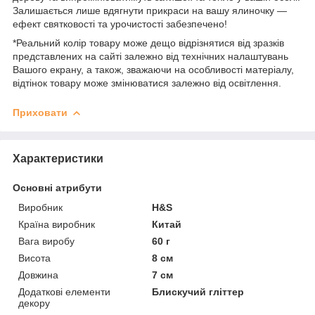
Залишається лише вдягнути прикраси на вашу ялиночку —
ефект святковості та урочистості забезпечено!
*Реальний колір товару може дещо відрізнятися від зразків
представлених на сайті залежно від технічних налаштувань
Вашого екрану, а також, зважаючи на особливості матеріалу,
відтінок товару може змінюватися залежно від освітлення.
Приховати
Характеристики
Основні атрибути
Виробник
H&S
Країна виробник
Китай
Вага виробу
60 г
Висота
8 см
Довжина
7 см
Додаткові елементи
Блискучий гліттер
декору