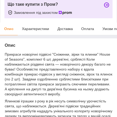
Що таке купити з Пром?
Замовлення під захистом
Опис
Характеристики
Доставка
Оплата
Умови п
Опис
Прикраси новорічні підвісні "Сніжинки, зірки та ялинки" House
of Seasons", комплект 6 шт, дерев'яні, сріблясті Коли
наближаються різдвяні свята — новорічного декору багато не
буває! Особливістю представленого набору є вдала
комбінація прикрас-підвісок у вигляді сніжинок, зірок та ялинок
(по 2 шт). Завдяки оздобленню сріблястими блискітками при
потраплянні світла прикраси заграють сяючими переливами.
А кріплення на джгуті та дерв'яна бусинка на ньому додають
своєрідної автентичності виробу.
Ялинкові іграшки з року в рік несуть символічну урочистість
свята, що наближається. Дерев'яні підвіски традиційних
зимових атрибутів нададуть унікального колориту новорічному
дереву та випромінюватимуть затишок та тепло у вашій оселі.