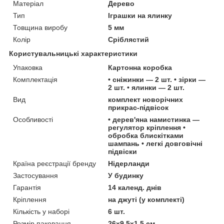
Матеріал
Дерево
Тип
Іграшки на ялинку
Товщина виробу
5 мм
Колір
Сріблястий
Користувальницькі характеристики
Упаковка
Картонна коробка
Комплектація
• сніжинки — 2 шт. • зірки —
2 шт. • ялинки — 2 шт.
Вид
комплект новорічних
прикрас-підвісок
Особливості
• дерев'яна намистинка —
регулятор кріплення •
обробка блискітками
шампань • легкі довговічні
підвіски
Країна реєстрації бренду
Нідерланди
Застосування
У будинку
Гарантія
14 календ. днів
Кріплення
на джуті (у комплекті)
Кількість у наборі
6 шт.
Розмір паковання
26х9,5х1,5 см