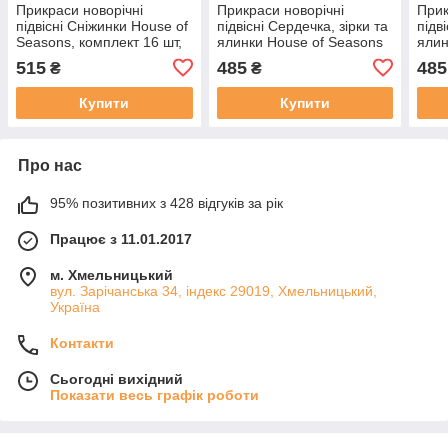
Прикраси новорічні
Прикраси новорічні
Прик
підвісні Cніжинки House of
підвісні Сердечка, зірки та
підв
Seasons, комплект 16 шт,
ялинки House of Seasons
ялин
дерев'яні шампань
комплект 6 шт, дерев'яні,
комп
515
485
485
₴
₴
сріблястий дизайн
шам
Купити
Купити
Про нас
95% позитивних з 428 відгуків за рік
Працює з 11.01.2017
м. Хмельницький
вул. Зарічанська 34, індекс 29019, Хмельницький,
Україна
Контакти
Сьогодні вихідний
Показати весь графік роботи