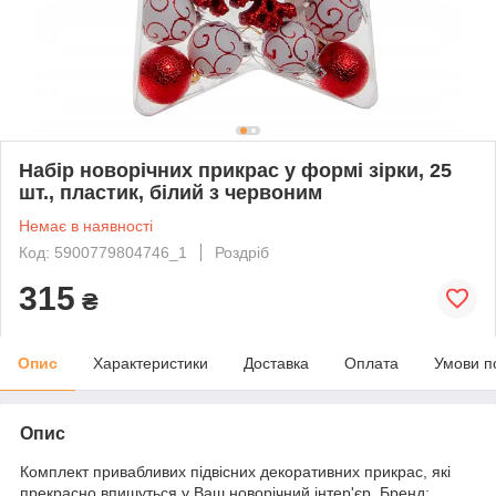
Набір новорічних прикрас у формі зірки, 25
шт., пластик, білий з червоним
Немає в наявності
Код: 5900779804746_1
Роздріб
315
₴
Опис
Характеристики
Доставка
Оплата
Умови п
Опис
Комплект привабливих підвісних декоративних прикрас, які
прекрасно впишуться у Ваш новорічний інтер'єр. Бренд: