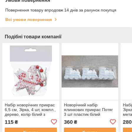
Умови повернення
Повернення товару впродовж 14 днів за рахунок покупця
Всі умови повернення
Подібні товари компанії
Набір новорічних прикрас
Новорічний набір
Набі
6,5 см, Зірка, 4 шт, компл.,
ялинкових прикрас Потяг
Зірк
дерево, колір білий з
3 шт пластик білий
мета
червоним
115
360
280
₴
₴