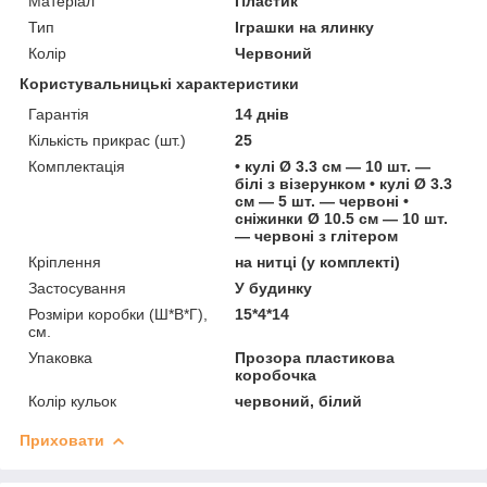
Матеріал
Пластик
Тип
Іграшки на ялинку
Колір
Червоний
Користувальницькі характеристики
Гарантія
14 днів
Кількість прикрас (шт.)
25
Комплектація
• кулі Ø 3.3 см — 10 шт. —
білі з візерунком • кулі Ø 3.3
см — 5 шт. — червоні •
сніжинки Ø 10.5 см — 10 шт.
— червоні з глітером
Кріплення
на нитці (у комплекті)
Застосування
У будинку
Розміри коробки (Ш*В*Г),
15*4*14
см.
Упаковка
Прозора пластикова
коробочка
Колір кульок
червоний, білий
Приховати