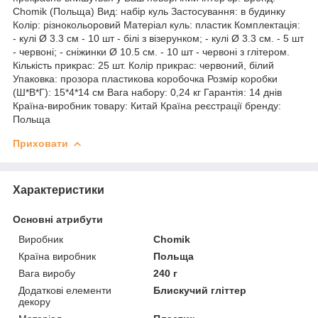
Chomik (Польща) Вид: набір куль Застосування: в будинку
Колір: різнокольоровий Матеріал куль: пластик Комплектація:
- кулі Ø 3.3 см - 10 шт - білі з візерунком; - кулі Ø 3.3 см. - 5 шт
- червоні; - сніжинки Ø 10.5 см. - 10 шт - червоні з глітером.
Кількість прикрас: 25 шт. Колір прикрас: червоний, білий
Упаковка: прозора пластикова коробочка Розмір коробки
(Ш*В*Г): 15*4*14 см Вага набору: 0,24 кг Гарантія: 14 днів
Країна-виробник товару: Китай Країна реєстрації бренду:
Польща
Приховати
Характеристики
Основні атрибути
Виробник
Chomik
Країна виробник
Польща
Вага виробу
240 г
Додаткові елементи
Блискучий гліттер
декору