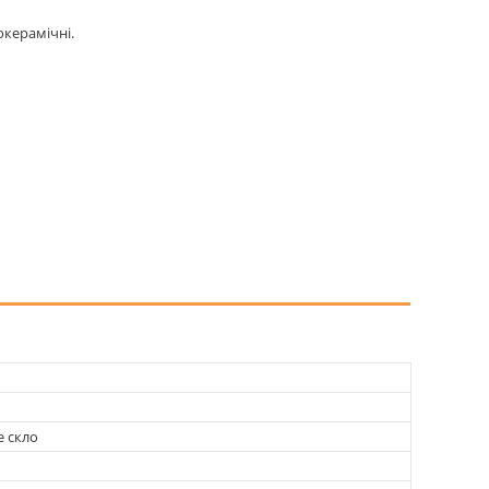
окерамічні.
е скло