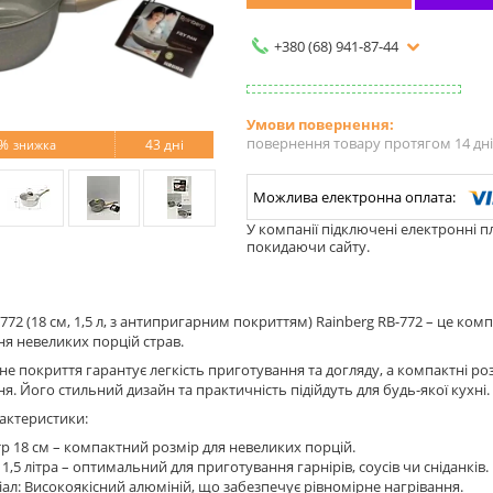
+380 (68) 941-87-44
повернення товару протягом 14 дн
%
43 дні
У компанії підключені електронні п
покидаючи сайту.
-772 (18 см, 1,5 л, з антипригарним покриттям) Rainberg RB-772 – це ком
я невеликих порцій страв.
е покриття гарантує легкість приготування та догляду, а компактні р
я. Його стильний дизайн та практичність підійдуть для будь-якої кухні.
актеристики:
р 18 см – компактний розмір для невеликих порцій.
 1,5 літра – оптимальний для приготування гарнірів, соусів чи сніданків.
ал: Високоякісний алюміній, що забезпечує рівномірне нагрівання.