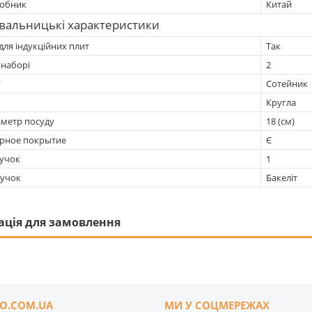
робник
Китай
вальницькі характеристики
для індукційних плит
Так
 наборі
2
у
Сотейник
Кругла
аметр посуду
18 (см)
рное покрытие
Є
ручок
1
ручок
Бакеліт
ація для замовлення
O.COM.UA
МИ У СОЦМЕРЕЖАХ