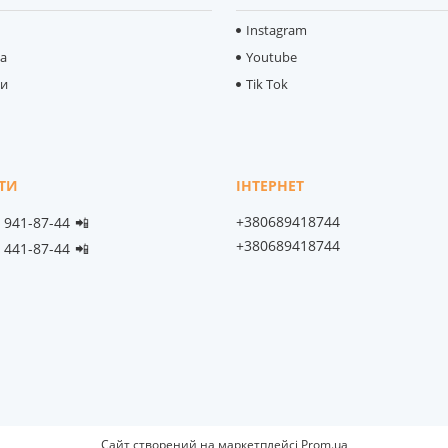
Instagram
ка
Youtube
ти
Tik Tok
+380689418744
) 941-87-44
📲
+380689418744
) 441-87-44
📲
Сайт створений на маркетплейсі
Prom.ua