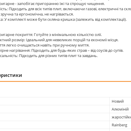
игарне - запобігає пригоранню їжі та спрощує чищення.
ість: Підходить для всіх типів плит, включаючи газові, електричні та скл
 зручна та ергономічна, не нагрівається.
: У комплекті може бути скляна кришка (залежить від комплектації).
игарне покриття: Готуйте з мінімальною кількістю олії.
тний розмір: Ідеальний для невеликих порцій та економії місця.
тя легко очищається навіть при ручному миття.
ірне нагрівання: Підходить для будь-яких страв – від соусів до супів.
сальність: Підходить для різних типів плит та завдань.
еристики
Новий
Алюміній
жаростійк
Rainberg