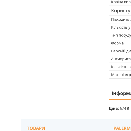
Країна ви
Користу
Підходить 
Кількість у
Тип посуд
Форма
Верхній ді
Антиприга
Кількість 
Матеріал 
Інформ
Ціна:
674 ₴
ТОВАРИ
PALERM