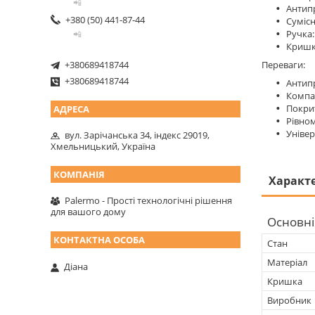
📲
Антипр
+380 (50) 441-87-44
Сумісн
Ручка:
📲
Кришка
+380689418744
Переваги:
+380689418744
Антипр
Компак
Покрит
Рівном
Універ
вул. Зарічанська 34, індекс 29019,
Хмельницький, Україна
Характ
Palermo - Прості технологічні рішення
для вашого дому
Основні
Стан
Матеріал
Діана
Кришка
Виробник