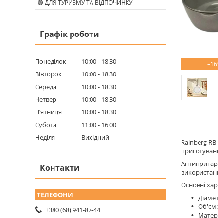
🟢 ДЛЯ ТУРИЗМУ ТА ВІДПОЧИНКУ
Графік роботи
Понеділок
10:00
18:30
–16
Вівторок
10:00
18:30
Середа
10:00
18:30
Четвер
10:00
18:30
Пʼятниця
10:00
18:30
Субота
11:00
16:00
Неділя
Вихідний
Rainberg RB
приготуванн
Антипригарн
Контакти
використанн
Основні хар
Діамет
Об'єм:
+380 (68) 941-87-44
Матері