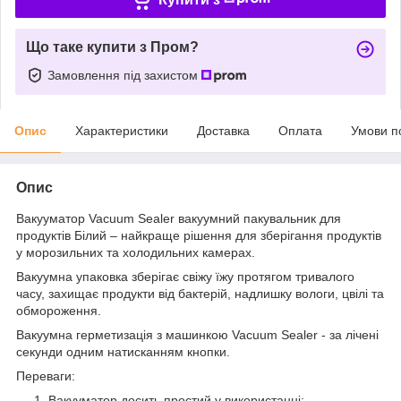
Що таке купити з Пром?
Замовлення під захистом
Опис
Характеристики
Доставка
Оплата
Умови п
Опис
Вакууматор Vacuum Sealer вакуумний пакувальник для
продуктів Білий – найкраще рішення для зберігання продуктів
у морозильних та холодильних камерах.
Вакуумна упаковка зберігає свіжу їжу протягом тривалого
часу, захищає продукти від бактерій, надлишку вологи, цвілі та
обмороження.
Вакуумна герметизація з машинкою Vacuum Sealer - за лічені
секунди одним натисканням кнопки.
Переваги:
Вакууматор досить простий у використанні;