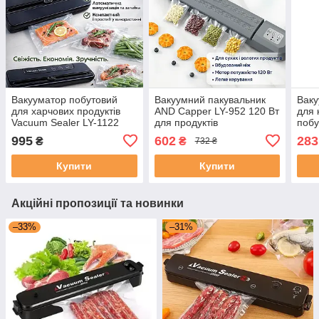
Вакууматор побутовий
Вакуумний пакувальник
Ваку
для харчових продуктів
AND Capper LY-952 120 Вт
для 
Vacuum Sealer LY-1122
для продуктів
побу
110 W 60 кПа вакуумний
Прод
995
602
283
₴
₴
732 ₴
пакувальник
паку
автоматичний
Купити
Купити
Акційні пропозиції та новинки
–33%
–31%