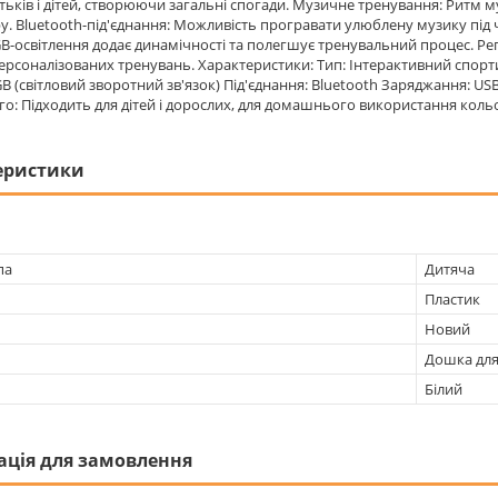
атьків і дітей, створюючи загальні спогади. Музичне тренування: Рит
ру. Bluetooth-під'єднання: Можливість програвати улюблену музику під
RGB-освітлення додає динамічності та полегшує тренувальний процес. 
персоналізованих тренувань. Характеристики: Тип: Інтерактивний спорт
RGB (світловий зворотний зв'язок) Під'єднання: Bluetooth Заряджання: US
ого: Підходить для дітей і дорослих, для домашнього використання кольо
еристики
па
Дитяча
Пластик
Новий
Дошка для
Білий
ація для замовлення