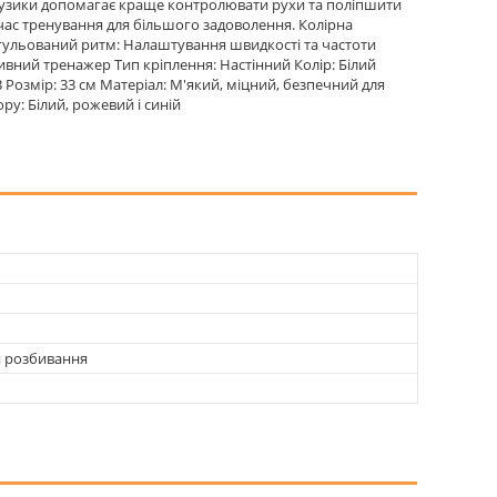
м музики допомагає краще контролювати рухи та поліпшити
 час тренування для більшого задоволення. Колірна
Регульований ритм: Налаштування швидкості та частоти
ивний тренажер Тип кріплення: Настінний Колір: Білий
B Розмір: 33 см Матеріал: М'який, міцний, безпечний для
ру: Білий, рожевий і синій
 розбивання