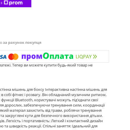
 з
ів
за рахунок покупця
латежі. Тепер ви можете купити будь-який товар не
астінна мішень для боксу Інтерактивна настінна мішень для
 в собі фітнес і розвагу. Він обладнаний музичним ритмом,
ункції Bluetooth, користувачі можуть під'єднати свої
 для дорослих, забезпечуючи тренування сили, координації
м'який матеріал захистить від травм, роблячи тренування
 та закруглені кути для безпечного використання дітьми.
в. Легкість і портативність: Легкий і компактний дизайн
та швидкість реакції. Спільні заняття: Ідеальний для