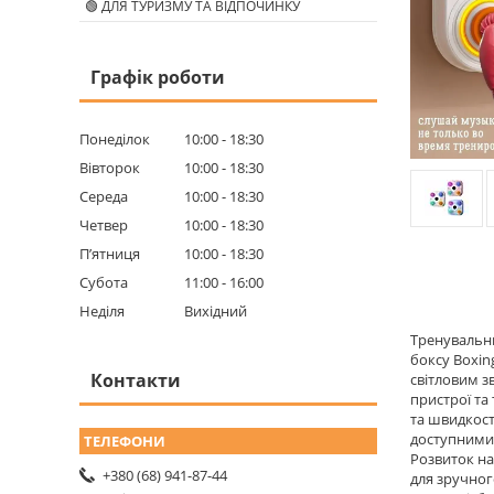
🟢 ДЛЯ ТУРИЗМУ ТА ВІДПОЧИНКУ
Графік роботи
Понеділок
10:00
18:30
Вівторок
10:00
18:30
Середа
10:00
18:30
Четвер
10:00
18:30
Пʼятниця
10:00
18:30
Субота
11:00
16:00
Неділя
Вихідний
Тренувальни
боксу Boxin
Контакти
світловим з
пристрої та
та швидкост
доступними 
Розвиток на
+380 (68) 941-87-44
для зручног