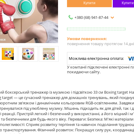
Купити
Купити
+380 (68) 941-87-44
повернення товару протягом 14 дн
У компанії підключені електронні п
покидаючи сайту.
й боксерський тренажер із музикою і підсвіткою 33 см Boxing target Н
g target — це сучасний тренажер для домашніх тренувань, який поєднує
воротним зв'язком і динамічним кольоровим RGB-освітленням. Завдяки ф
 тренуватися під улюблену музику. Мішень підходить як для дітей, так і
і реакції. Пристрій легкий і безпечний у використанні, а його міцний і 
та безпечними для будь-якого віку. Переваги: Безпека: М'які матеріали
полегливості: Сприяє розвитку терпіння та навичок подолання труднощі
о транспортування. Фізичний розвиток: Покращує силу рук, координацію 