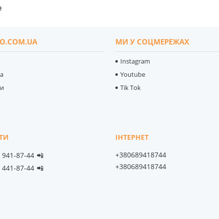
₴
O.COM.UA
МИ У СОЦМЕРЕЖАХ
Instagram
ка
Youtube
ти
Tik Tok
+380689418744
) 941-87-44
📲
+380689418744
) 441-87-44
📲