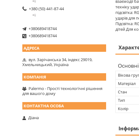
взаємодії б
📲
техніку уда
+380 (50) 441-87-44
підсвітка: 
📲
ударів для 
Підсвітка: 
+380689418744
дітей Для к
+380689418744
Характ
вул. Зарічанська 34, індекс 29019,
Хмельницький, Україна
Основні
Вікова гру
Матеріал
Palermo - Прості технологічні рішення
Стан
для вашого дому
Тип
Колір
Діана
Інформ