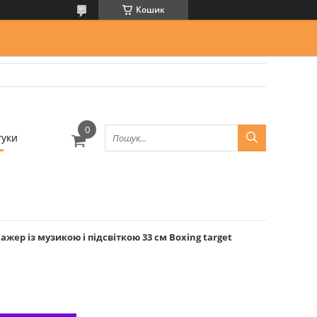
Кошик
гуки
ер із музикою і підсвіткою 33 см Boxing target