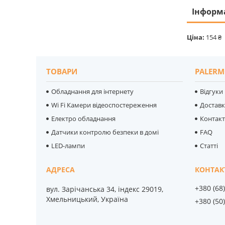
Інформ
Ціна:
154 ₴
ТОВАРИ
PALERM
Обладнання для інтернету
Відгуки
Wi Fi Камери відеоспостереження
Достав
Електро обладнання
Контак
Датчики контролю безпеки в домі
FAQ
LED-лампи
Статті
+380 (68
вул. Зарічанська 34, індекс 29019,
Хмельницький, Україна
+380 (50