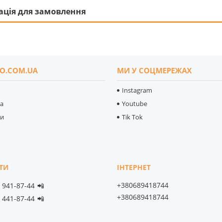
ація для замовлення
O.COM.UA
МИ У СОЦМЕРЕЖАХ
Instagram
ка
Youtube
ти
Tik Tok
+380689418744
) 941-87-44
📲
+380689418744
) 441-87-44
📲