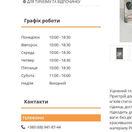
🟢 ДЛЯ ТУРИЗМУ ТА ВІДПОЧИНКУ
Графік роботи
Понеділок
10:00
18:30
Вівторок
10:00
18:30
Середа
10:00
18:30
Четвер
10:00
18:30
Пʼятниця
10:00
18:30
Субота
11:00
16:00
Неділя
Вихідний
Уцінений то
Пристрій дл
Контакти
м'язів стег
сідниць дос
підходить д
ваги: без д
красивішою.
+380 (68) 941-87-44
матеріалу PP