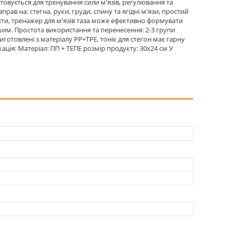
товується для тренування сили м'язів, регулювання та
рав на: стегна, руки, груди, спину та ягідні м'язи, простий
дієти, тренажер для м'язів таза може ефективно формувати
вішим. Простота використання та перенесення: 2-3 групи
готовлені з матеріалу PP+TPE, тонік для стегон має гарну
ікація: Матеріал: ПП + ТЕПЕ розмір продукту: 30x24 см У