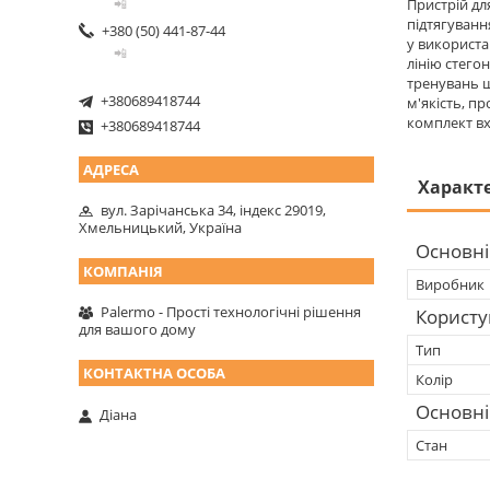
Пристрій дл
📲
підтягування
+380 (50) 441-87-44
у використа
📲
лінію стего
тренувань щ
+380689418744
м'якість, пр
комплект вх
+380689418744
Характ
вул. Зарічанська 34, індекс 29019,
Хмельницький, Україна
Основні
Виробник
Palermo - Прості технологічні рішення
Користу
для вашого дому
Тип
Колір
Основні
Діана
Стан