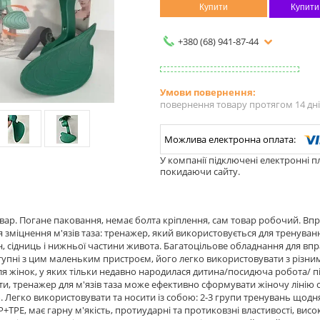
Купити
Купити
+380 (68) 941-87-44
повернення товару протягом 14 дн
У компанії підключені електронні п
покидаючи сайту.
вар. Погане паковання, немає болта кріплення, сам товар робочий. Вп
я зміцнення м'язів таза: тренажер, який використовується для тренуванн
он, сідниць і нижньої частини живота. Багатоцільове обладнання для впра
тупні з цим маленьким пристроєм, його легко використовувати з різними
ля жінок, у яких тільки недавно народилася дитина/посидюча робота/ п
ієти, тренажер для м'язів таза може ефективно сформувати жіночу лінію 
 Легко використовувати та носити із собою: 2-3 групи тренувань щодня.
+TPE, має гарну м'якість, протиударні та протиковзні властивості, висок