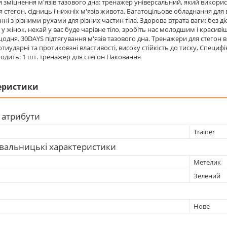
я зміцнення м'язів тазового дна: тренажер універсальний, який викорис
 стегон, сідниць і нижніх м'язів живота. Багатоцільове обладнання для вп
нні з різними рухами для різних частин тіла. Здорова втрата ваги: без 
н у жінок, нехай у вас буде чарівне тіло, зробіть нас молодшим і краси
одня. 30DAYS підтягування м'язів тазового дна. Тренажери для стегон ви
отиударні та протиковзні властивості, високу стійкість до тиску, Специф
одить: 1 шт. тренажер для стегон Паковання
еристики
 атрибути
Trainer
вальницькі характеристики
Метелик
Зелений
Нове