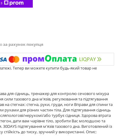
 з
ів
за рахунок покупця
латежі. Тепер ви можете купити будь-який товар не
рава для сідниць, тренажер для контролю сечового міхура
я сили тазового дна м'язів, регулювання та підтягування
в на стегнах: стегна, руки, груди, ноги Вправи для спини та
 рухами для різних частин тіла. Для підтягування сідниць
ісляпологові/нерухомі/або турбує сідниця. Здорова втрата
стегон, дати вам чарівне тіло, зробити Вас молодшою та
 30DAYS підтягування м'язів тазового дна. Виготовлений із
у стійкість до тиску, зручний у використанні. Опис: