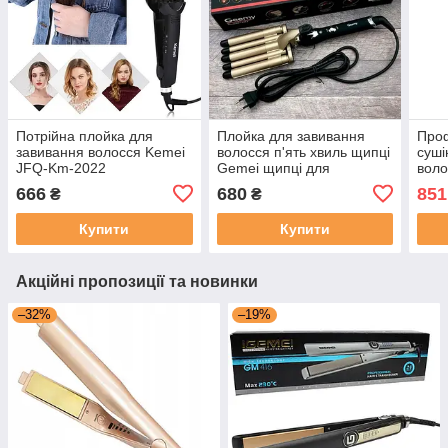
Потрійна плойка для
Плойка для завивання
Про
завивання волосся Kemei
волосся п'ять хвиль щипці
суші
JFQ-Km-2022
Gemei щипці для
воло
завивання волосся Акція
666
680
851
₴
₴
Купити
Купити
Акційні пропозиції та новинки
–32%
–19%