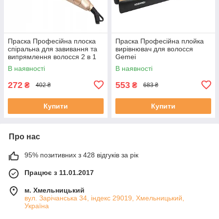
Праска Професійна плоска
Праска Професійна плойка
спіральна для завивання та
вирівнювач для волосся
випрямлення волосся 2 в 1
Gemei
Hair Curling Iron
В наявності
В наявності
272
553
₴
₴
402 ₴
683 ₴
Купити
Купити
Про нас
95% позитивних з 428 відгуків за рік
Працює з 11.01.2017
м. Хмельницький
вул. Зарічанська 34, індекс 29019, Хмельницький,
Україна