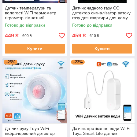
Датчик температури та
Датчик чадного газу CO
вологості WiFi термометр
детектор сигналізатор витоку
гігрометр кімнатний
газу для квартири для дому
градусник для дому з
побутовий на батарейках із
Готово до відправки
Готово до відправки
циферблатом з підтримкою
сигналізацією
Tuya Smart Life
449
459
₴
₴
600 ₴
610 ₴
Купити
Купити
–25%
–23%
Датчик руху Tuya WiFi
Датчик протікання води Wi Fi
інфрачервоний детектор
Tuya Smart Life датчик