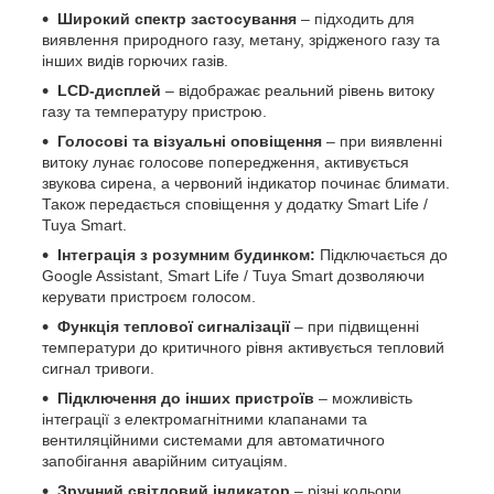
Широкий спектр застосування
– підходить для
виявлення природного газу, метану, зрідженого газу та
інших видів горючих газів.
LCD-дисплей
– відображає реальний рівень витоку
газу та температуру пристрою.
Голосові та візуальні оповіщення
– при виявленні
витоку лунає голосове попередження, активується
звукова сирена, а червоний індикатор починає блимати.
Також передається сповіщення у додатку Smart Life /
Tuya Smart.
Інтеграція з розумним будинком:
Підключається до
Google Assistant, Smart Life / Tuya Smart дозволяючи
керувати пристроєм голосом.
Функція теплової сигналізації
– при підвищенні
температури до критичного рівня активується тепловий
сигнал тривоги.
Підключення до інших пристроїв
– можливість
інтеграції з електромагнітними клапанами та
вентиляційними системами для автоматичного
запобігання аварійним ситуаціям.
Зручний світловий індикатор
– різні кольори