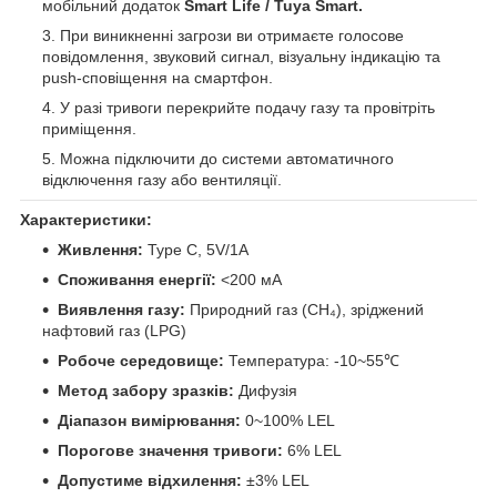
мобільний додаток
Smart Life / Tuya Smart.
При виникненні загрози ви отримаєте голосове
повідомлення, звуковий сигнал, візуальну індикацію та
push-сповіщення на смартфон.
У разі тривоги перекрийте подачу газу та провітріть
приміщення.
Можна підключити до системи автоматичного
відключення газу або вентиляції.
Характеристики:
Живлення:
Type C, 5V/1A
Споживання енергії:
<200 мА
Виявлення газу:
Природний газ (CH₄), зріджений
нафтовий газ (LPG)
Робоче середовище:
Температура: -10~55℃
Метод забору зразків:
Дифузія
Діапазон вимірювання:
0~100% LEL
Порогове значення тривоги:
6% LEL
Допустиме відхилення:
±3% LEL