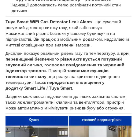
індикації допомагають легко розпізнати поточний стан
датчика.
Tuya Smart WiFi Gas Detector Leak Alarm
– це сучасний
розумний детектор витоку газу, який забезпечує
максимальний рівень безпеки у вашому будинку чи на
підприємстві. Він працює з мобільним додатком, надсилаючи
миттєві сповіщення при виявленні загрози.
Дисплей показує реальний рівень газу та температуру, а
при
перевищенні безпечного рівня активується потужний
звуковий сигнал, голосове повідомлення та червоний
індикатор тривоги.
Пристрій
також має функцію
теплового сигналу
, що реагує на критичне підвищення
температури. Також
передається сповіщення у
додатку Smart Life / Tuya Smart.
Завдяки можливості підключення до інших захисних систем,
таких як електромагнітні клапани та вентилятори, пристрій
може автоматично мінімізувати ризик вибуху або отруєння.