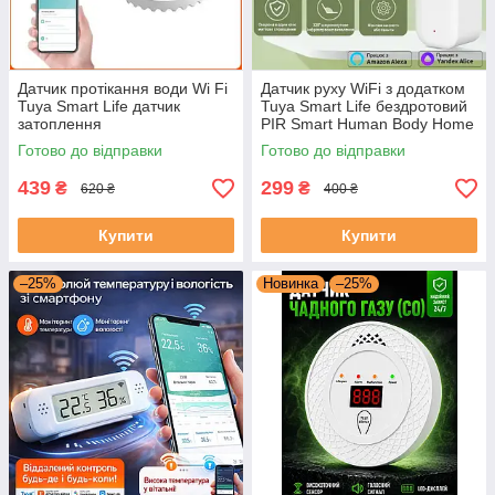
Датчик протікання води Wi Fi
Датчик руху WiFi з додатком
Tuya Smart Life датчик
Tuya Smart Life бездротовий
затоплення
PIR Smart Human Body Home
Готово до відправки
Готово до відправки
439
299
₴
₴
620 ₴
400 ₴
Купити
Купити
–25%
Новинка
–25%