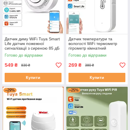
Датчик диму WiFi Tuya Smart
Датчик температури та
Life датчик пожежної
вологості WiFi термометр
сигналізації з сиреною 85 дБ
гігрометр кімнатний
детектор диму
електронний градусник для
Готово до відправки
Готово до відправки
дому з підтримкою Tuya
Smart Life
549
269
₴
₴
830 ₴
380 ₴
Купити
Купити
–29%
–25%