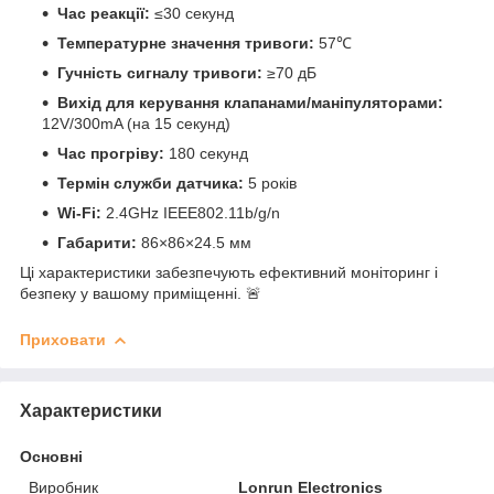
Час реакції:
≤30 секунд
Температурне значення тривоги:
57℃
Гучність сигналу тривоги:
≥70 дБ
Вихід для керування клапанами/маніпуляторами:
12V/300mA (на 15 секунд)
Час прогріву:
180 секунд
Термін служби датчика:
5 років
Wi-Fi:
2.4GHz IEEE802.11b/g/n
Габарити:
86×86×24.5 мм
Ці характеристики забезпечують ефективний моніторинг і
безпеку у вашому приміщенні. 🚨
Приховати
Характеристики
Основні
Виробник
Lonrun Electronics