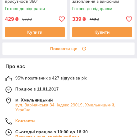
присутності 360°
затоплення з виносним
безпровідний міні сенсор
детектором води
Готово до відправки
Готово до відправки
руху PIR зі сповіщенням на
телефон
429
339
₴
₴
570 ₴
440 ₴
Купити
Купити
Показати ще
Про нас
95% позитивних з 427 відгуків за рік
Працює з 11.01.2017
м. Хмельницький
вул. Зарічанська 34, індекс 29019, Хмельницький,
Україна
Контакти
Сьогодні працює з 10:00 до 18:30
Показати весь графік роботи