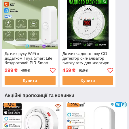
Датчик руху WiFi з
Датчик чадного газу CO
додатком Tuya Smart Life
детектор сигналізатор
бездротовий PIR Smart
витоку газу для квартири
Human Body Home
для дому побутовий на
299
459
₴
₴
400 ₴
610 ₴
батарейках із
сигналізацією
Купити
Купити
Акційні пропозиції та новинки
–34%
–29%