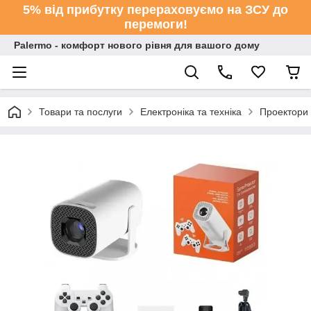
5% від прибутку перераховуємо на ЗСУ до
перемоги!
Palermo - комфорт нового рівня для вашого дому
Товари та послуги
Електроніка та техніка
Проектори 