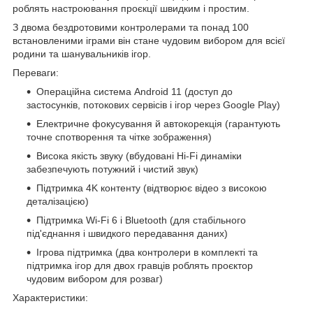
роблять настроювання проєкції швидким і простим.
З двома бездротовими контролерами та понад 100
встановленими іграми він стане чудовим вибором для всієї
родини та шанувальників ігор.
Переваги:
Операційна система Android 11 (доступ до
застосунків, потокових сервісів і ігор через Google Play)
Електричне фокусування й автокорекція (гарантують
точне спотворення та чітке зображення)
Висока якість звуку (вбудовані Hi-Fi динаміки
забезпечують потужний і чистий звук)
Підтримка 4K контенту (відтворює відео з високою
деталізацією)
Підтримка Wi-Fi 6 і Bluetooth (для стабільного
під'єднання і швидкого передавання даних)
Ігрова підтримка (два контролери в комплекті та
підтримка ігор для двох гравців роблять проєктор
чудовим вибором для розваг)
Характеристики: