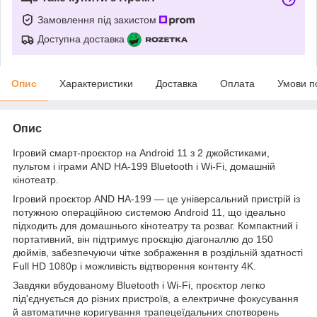
Замовлення під захистом
Доступна доставка
Опис
Характеристики
Доставка
Оплата
Умови п
Опис
Ігровий смарт-проєктор на Android 11 з 2 джойстиками,
пультом і іграми AND HA-199 Bluetooth і Wi-Fi, домашній
кінотеатр.
Ігровий проєктор AND HA-199 — це універсальний пристрій із
потужною операційною системою Android 11, що ідеально
підходить для домашнього кінотеатру та розваг. Компактний і
портативний, він підтримує проєкцію діагоналлю до 150
дюймів, забезпечуючи чітке зображення в роздільній здатності
Full HD 1080p і можливість відтворення контенту 4K.
Завдяки вбудованому Bluetooth і Wi-Fi, проєктор легко
під'єднується до різних пристроїв, а електричне фокусування
й автоматичне коригування трапецеїдальних спотворень