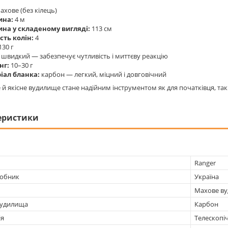
ахове (без кілець)
ина:
4 м
на у складеному вигляді:
113 см
сть колін:
4
130 г
швидкий — забезпечує чутливість і миттєву реакцію
нг:
10–30 г
іал бланка:
карбон — легкий, міцний і довговічний
 й якісне вудилище стане надійним інструментом як для початківця, так 
еристики
Ranger
робник
Україна
Махове в
вудилища
Карбон
ія
Телескопі