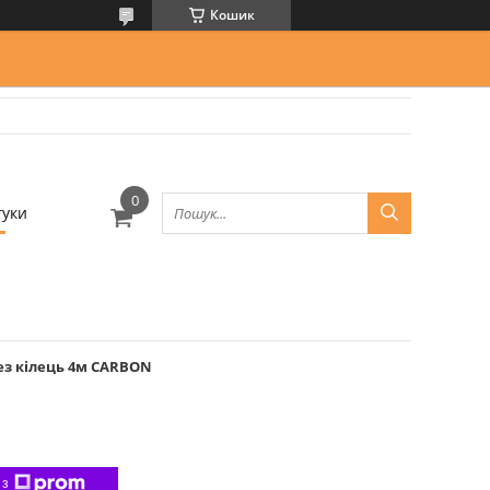
Кошик
гуки
з кілець 4м CARBON
 з