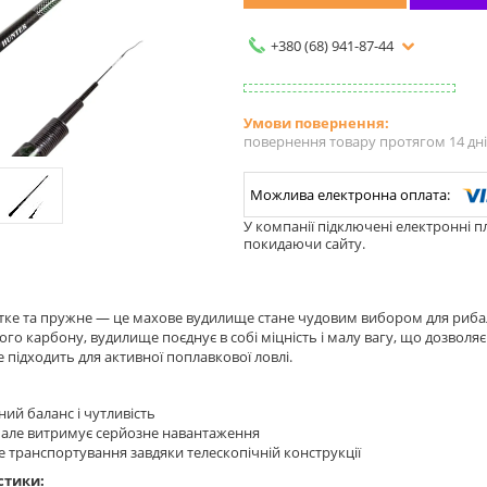
+380 (68) 941-87-44
повернення товару протягом 14 дн
У компанії підключені електронні п
покидаючи сайту.
тке та пружне — це махове вудилище стане чудовим вибором для рибалк
ого карбону, вудилище поєднує в собі міцність і малу вагу, що дозвол
 підходить для активної поплавкової ловлі.
ний баланс і чутливість
 але витримує серйозне навантаження
 транспортування завдяки телескопічній конструкції
стики: