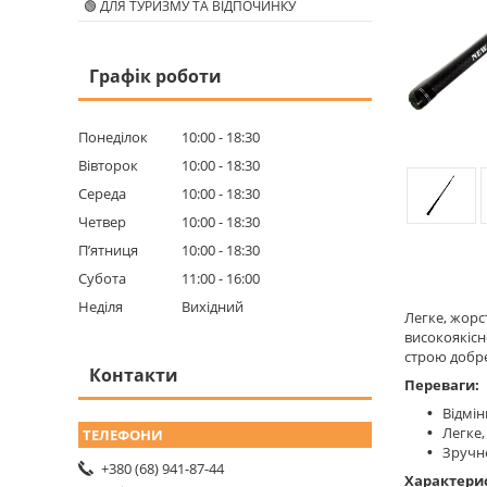
🟢 ДЛЯ ТУРИЗМУ ТА ВІДПОЧИНКУ
Графік роботи
Понеділок
10:00
18:30
Вівторок
10:00
18:30
Середа
10:00
18:30
Четвер
10:00
18:30
Пʼятниця
10:00
18:30
Субота
11:00
16:00
Неділя
Вихідний
Легке, жорс
високоякісн
строю добре
Контакти
Переваги:
Відмін
Легке,
Зручне
+380 (68) 941-87-44
Характери