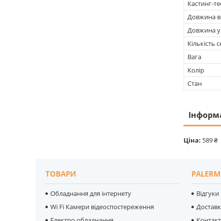
Кастинг-те
Довжина в
Довжина у
Кількість с
Вага
Колір
Стан
Інформ
Ціна:
589 ₴
ТОВАРИ
PALERM
Обладнання для інтернету
Відгуки
Wi Fi Камери відеоспостереження
Достав
Електро обладнання
Контак