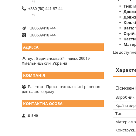
📲
Тип:
м
+380 (50) 441-87-44
Довж
📲
Довжи
Кількі
+380689418744
Вага:
Стрій:
+380689418744
Касти
Матер
Це доступне
вул. Зарічанська 34, індекс 29019,
Хмельницький, Україна
Характ
Palermo - Прості технологічні рішення
Основні
для вашого дому
Виробник
Країна ви
Тип
Діана
Матеріал 
Конструкц