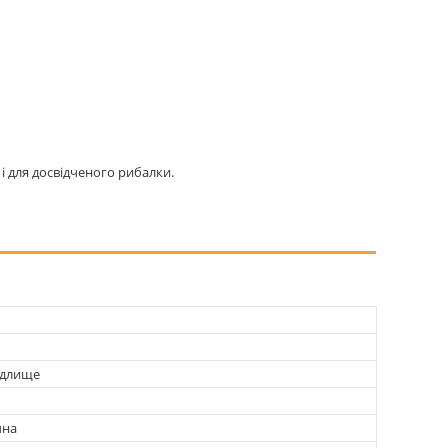
і для досвідченого рибалки.
удлище
чна