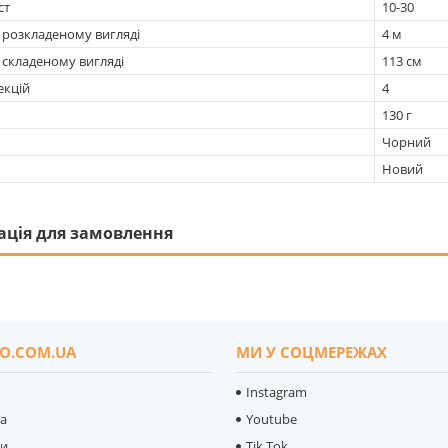
ст
10-30
 розкладеному вигляді
4 м
 складеному вигляді
113 см
екцій
4
130 г
Чорний
Новий
ація для замовлення
O.COM.UA
МИ У СОЦМЕРЕЖАХ
Instagram
ка
Youtube
ти
Tik Tok