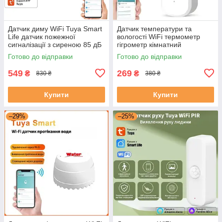
Датчик диму WiFi Tuya Smart
Датчик температури та
Life датчик пожежної
вологості WiFi термометр
сигналізації з сиреною 85 дБ
гігрометр кімнатний
детектор диму
електронний градусник для
Готово до відправки
Готово до відправки
дому з підтримкою Tuya
Smart Life
549
269
₴
₴
830 ₴
380 ₴
Купити
Купити
–29%
–25%