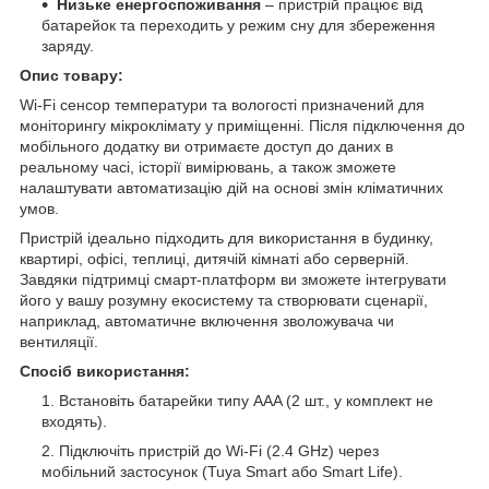
Низьке енергоспоживання
– пристрій працює від
батарейок та переходить у режим сну для збереження
заряду.
Опис товару:
Wi-Fi сенсор температури та вологості призначений для
моніторингу мікроклімату у приміщенні. Після підключення до
мобільного додатку ви отримаєте доступ до даних в
реальному часі, історії вимірювань, а також зможете
налаштувати автоматизацію дій на основі змін кліматичних
умов.
Пристрій ідеально підходить для використання в будинку,
квартирі, офісі, теплиці, дитячій кімнаті або серверній.
Завдяки підтримці смарт-платформ ви зможете інтегрувати
його у вашу розумну екосистему та створювати сценарії,
наприклад, автоматичне включення зволожувача чи
вентиляції.
Спосіб використання:
Встановіть батарейки типу AAA (2 шт., у комплект не
входять).
Підключіть пристрій до Wi-Fi (2.4 GHz) через
мобільний застосунок (Tuya Smart або Smart Life).