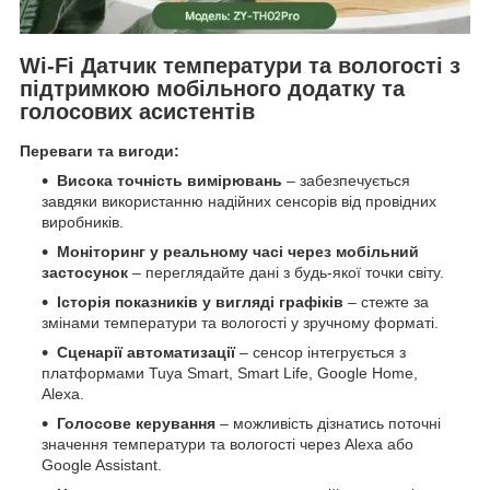
Wi-Fi Датчик температури та вологості з
підтримкою мобільного додатку та
голосових асистентів
Переваги та вигоди:
Висока точність вимірювань
– забезпечується
завдяки використанню надійних сенсорів від провідних
виробників.
Моніторинг у реальному часі через мобільний
застосунок
– переглядайте дані з будь-якої точки світу.
Історія показників у вигляді графіків
– стежте за
змінами температури та вологості у зручному форматі.
Сценарії автоматизації
– сенсор інтегрується з
платформами Tuya Smart, Smart Life, Google Home,
Alexa.
Голосове керування
– можливість дізнатись поточні
значення температури та вологості через Alexa або
Google Assistant.