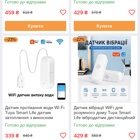
Готово до відправки
Готово до відправки
сигналізацією
руху PIR зі сповіщенням на
телефон
459
429
₴
₴
610 ₴
570 ₴
Купити
Купити
–23%
–22%
Датчик протікання води Wi Fi
Датчик вібрації WiFi для
Tuya Smart Life датчик
розумного дому Tuya Smart
затоплення з виносним
Life вібродатчик дистанційний
детектором води
моніторинг у режимі
Готово до відправки
Готово до відправки
реального часу у додатку
339
429
₴
₴
440 ₴
550 ₴