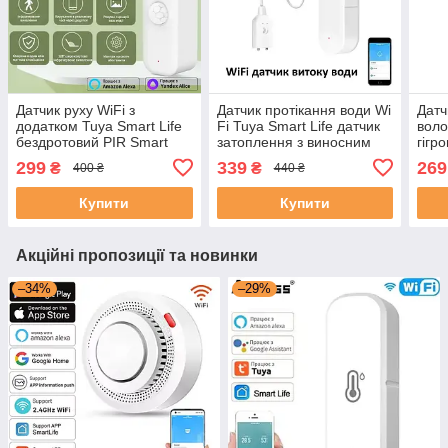
Датчик руху WiFi з
Датчик протікання води Wi
Датч
додатком Tuya Smart Life
Fi Tuya Smart Life датчик
воло
бездротовий PIR Smart
затоплення з виносним
гігр
Human Body Home
детектором води
елек
299
339
269
₴
₴
400 ₴
440 ₴
для 
Tuya
Купити
Купити
Акційні пропозиції та новинки
–34%
–29%