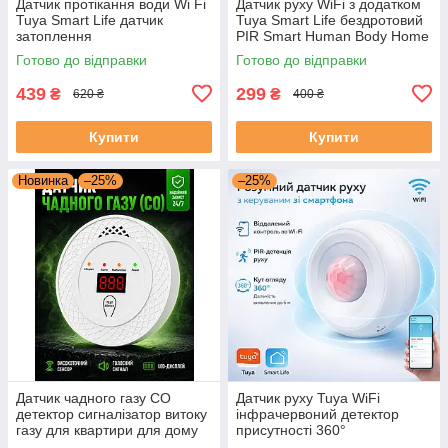
Датчик протікання води Wi Fi
Датчик руху WiFi з додатком
Tuya Smart Life датчик
Tuya Smart Life бездротовий
затоплення
PIR Smart Human Body Home
Готово до відправки
Готово до відправки
439
299
₴
₴
620 ₴
400 ₴
Купити
Купити
Новинка
–25%
–25%
Датчик чадного газу CO
Датчик руху Tuya WiFi
детектор сигналізатор витоку
інфрачервоний детектор
газу для квартири для дому
присутності 360°
побутовий на батарейках із
безпровідний міні сенсор