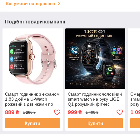
Всі умови повернення
Подібні товари компанії
Смарт годинник з екраном
Смарт годинник чоловічий
Смар
1,83 дюйма U-Watch
smart watch на руку LIGE
smar
рожевий з дзвінками по
Q1 розумний фітнес
розу
Bluetooth
браслет сенсорний смарт
квад
889
999
1 0
₴
₴
1 290 ₴
1 400 ₴
вотч з Bluetooth дзвінками
для 
дзві
Купити
Купити