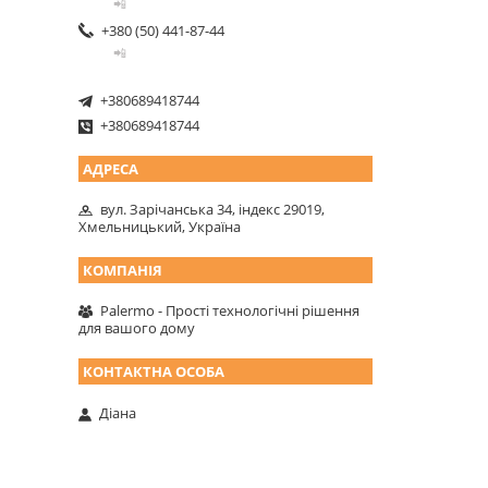
📲
+380 (50) 441-87-44
📲
+380689418744
+380689418744
вул. Зарічанська 34, індекс 29019,
Хмельницький, Україна
Palermo - Прості технологічні рішення
для вашого дому
Діана