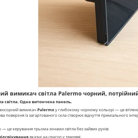
ий вимикач світла Palermo чорний, потрійни
а світла. Одна витончена панель.
сенсорний вимикач
Palermo
у глибокому чорному кольорі — це втіленн
ва поверхня із загартованого скла створює відчуття преміального інтер’
 — це керування трьома зонами світла без зайвих рухів:
підсвічування
вказує на сенсор у темряві.