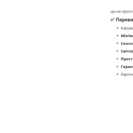
Це не прост
✅
Перева
Керув
Мінім
Сенсо
Світл
Прос
Гарант
Європе