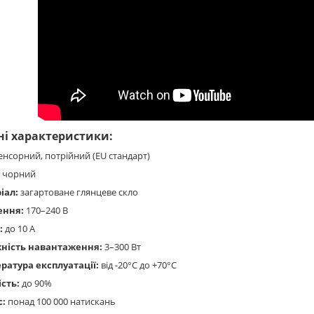
ні характеристики:
енсорний, потрійний (EU стандарт)
чорний
іал:
загартоване глянцеве скло
ення:
170–240 В
:
до 10 А
ність навантаження:
3–300 Вт
ратура експлуатації:
від -20°C до +70°C
ість:
до 90%
с:
понад 100 000 натискань