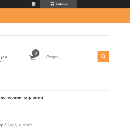
Кошик
гуки
rmo чорний потрійний
дріб
Код:
✔RB185