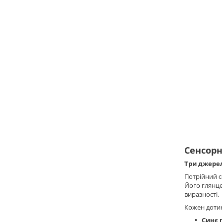
Сенсорн
Три джерел
Потрійний 
Його глянце
виразності.
Кожен дотик
Синє 