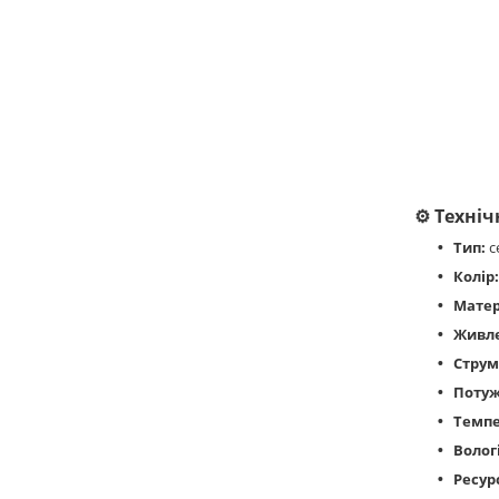
⚙️
Техніч
Тип:
с
Колір:
Матер
Живл
Струм
Потуж
Темпе
Волог
Ресур