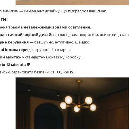
о вимикач — це елемент дизайну, що підкреслює ваш смак.
ги:
ання
трьома незалежними зонами освітлення
.
алістичний чорний дизайн
із глянцевим покриттям, яке не вицвітає 
рне керування
— безшумно, інтуїтивно, швидко.
ові індикатори
для зручності в темряві.
тий монтаж
у стандартну монтажну коробку.
ія 12 місяців 🛡️
йські сертифікати безпеки:
CE, CC, RoHS
.