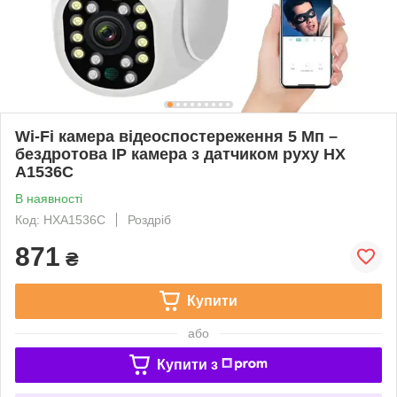
Wi-Fi камера відеоспостереження 5 Мп –
бездротова IP камера з датчиком руху HX
A1536C
В наявності
Код: HXA1536C
Роздріб
871
₴
Купити
або
Купити з