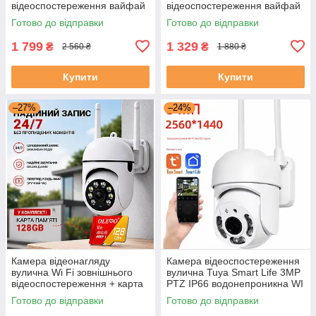
відеоспостереження вайфай
відеоспостереження вайфай
поворотна відеокамера IP
поворотна відеокамера IP
Готово до відправки
Готово до відправки
WIFI Camera V360Pro
WIFI Camera V360Pro
комплект 3 шт
комплект 2 шт
1 799
1 329
₴
₴
2 560 ₴
1 880 ₴
Купити
Купити
–27%
–24%
Камера відеонагляду
Камера відеоспостереження
вулична Wi Fi зовнішнього
вулична Tuya Smart Life 3MP
відеоспостереження + карта
PTZ IP66 водонепроникна WI
пам'яті 128 ГБ відеокамера
FI камера поворотна
Готово до відправки
Готово до відправки
спостереження вайфай
зовнішня