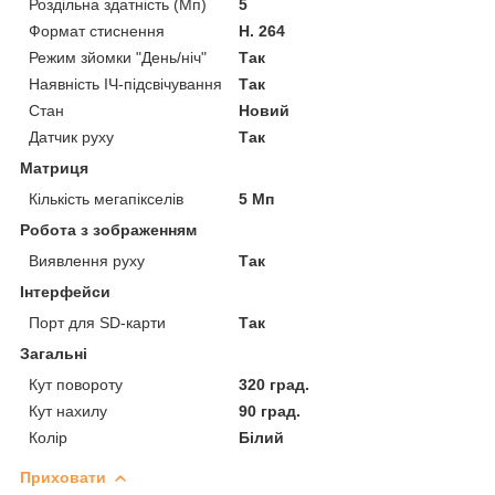
Роздільна здатність (Мп)
5
Формат стиснення
H. 264
Режим зйомки "День/ніч"
Так
Наявність ІЧ-підсвічування
Так
Стан
Новий
Датчик руху
Так
Матриця
Кількість мегапікселів
5 Мп
Робота з зображенням
Виявлення руху
Так
Інтерфейси
Порт для SD-карти
Так
Загальні
Кут повороту
320 град.
Кут нахилу
90 град.
Колір
Білий
Приховати