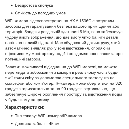
Бездротова сполука
Стійкість до погодних умов
WiFi камера відеоспостереження HX A 1536C є потужним
засобом для гарантування безпеки вашого приміщення або
території. Завдяки роздільній здатності 5 Мп, вона забезпечує
чудову якість зображення, що дає змогу чітко бачити деталі
навіть на великій відстані. Має вбудований датчик руху, який
автоматично виявляє рух у зоні відстеження, сприяючи
ефективному моніторингу подій і повідомленню власника про
потенційні загрози.
Завдяки можливості під'єднання до WiFi мережі, ви можете
переглядати зображення з камери в реальному часі з будь-
якої точки світу за допомогою спеціального застосунка на
смартфон або комп'ютер. IP-камера може обертатися на 320
градусів горизонтально та на 90 градусів вертикально, що
забезпечує широке охоплення простору та відстеження подій
у будь-якому напрямку.
Характеристики:
Тип товару: WIFI-камера/IP-камера
Довжина кабелю: 45 см