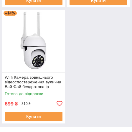
Купити
Купити
–14%
Wi fi Камера зовнішнього
відеоспостереження вулична
Вай Фай бездротова ip
camera Yllot поворотна
Готово до відправки
699
₴
810 ₴
Купити