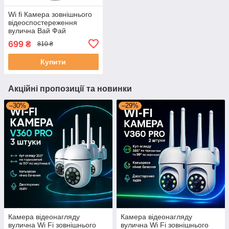
Wi fi Камера зовнішнього
відеоспостереження
вулична Вай Фай
бездротова ip camera Yllot
699
₴
810 ₴
поворотна
Купити
Акційні пропозиції та новинки
–30%
–29%
Камера відеонагляду
Камера відеонагляду
вулична Wi Fi зовнішнього
вулична Wi Fi зовнішнього