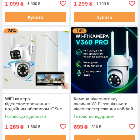
V360Pro
1 099
1 299
₴
₴
1 500 ₴
1 700 ₴
Купити
Купити
–24%
–14%
WiFi камера
Камера відеонагляду
відеоспостереження з
вулична Wi Fi зовнішнього
подвійним обективом iCSee
відеоспостереження вайфай
вай фай камера вулична
відеокамера спостереження
Готово до відправки
Готово до відправки
поворотна
поворотна IP WIFI Camera
V360Pro
1 269
699
₴
₴
1 660 ₴
810 ₴