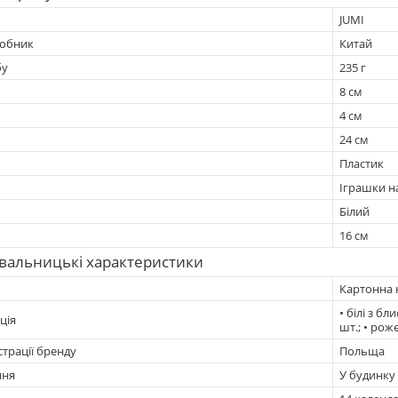
JUMI
робник
Китай
бу
235 г
8 см
4 см
24 см
Пластик
Іграшки н
Білий
16 см
вальницькі характеристики
Картонна 
• білі з бл
ція
шт.; • рож
страції бренду
Польща
ння
У будинку