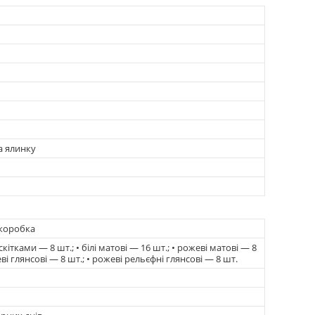
а ялинку
коробка
искітками — 8 шт.; • білі матові — 16 шт.; • рожеві матові — 8
еві глянсові — 8 шт.; • рожеві рельєфні глянсові — 8 шт.