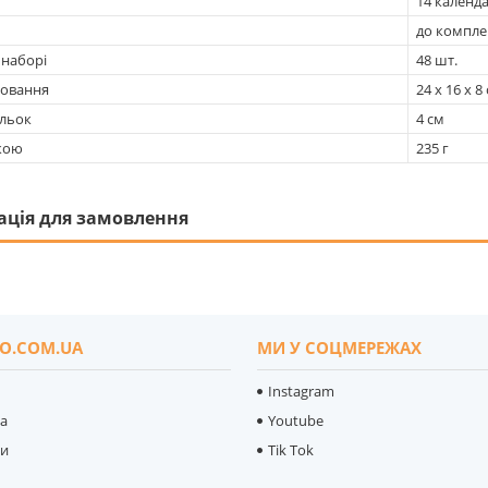
14 календ
до компле
 наборі
48 шт.
ковання
24 х 16 х 8
ульок
4 см
чкою
235 г
ація для замовлення
O.COM.UA
МИ У СОЦМЕРЕЖАХ
Instagram
ка
Youtube
ти
Tik Tok