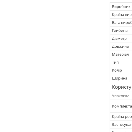
Виробник
Країна ви
Вага виро
Глибина
Діаметр
Довжина
Матеріал
Тип
Колір
Ширина
Користу
Упаковка
Комплекта
Країна реє
Застосува