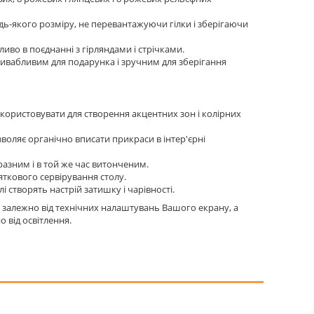
ь-якого розміру, не перевантажуючи гілки і зберігаючи
иво в поєднанні з гірляндами і стрічками.
ривабливим для подарунка і зручним для зберігання
користовувати для створення акцентних зон і колірних
воляє органічно вписати прикраси в інтер'єрні
разним і в той же час витонченим.
яткового сервірування столу.
 створять настрій затишку і чарівності.
і, залежно від технічних налаштувань Вашого екрану, а
 від освітлення.