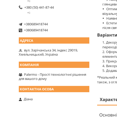
📲
глянцеви
+380 (50) 441-87-44
Оптима
📲
візуальн
Наявні
Естети
+380689418744
після свя
+380689418744
Варіант
Декору
переході
вул. Зарічанська 34, індекс 29019,
Оформл
Хмельницький, Україна
елементи
Прикра
Викори
Додава
Palermo - Прості технологічні рішення
*Реальний к
для вашого дому
також, з ог
Характ
Діана
Основні