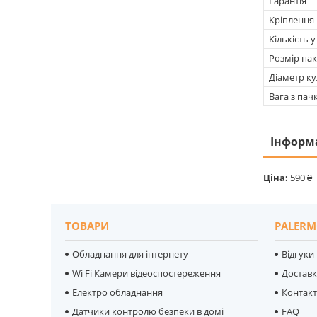
Гарантія
Кріплення
Кількість у
Розмір па
Діаметр к
Вага з па
Інформ
Ціна:
590 ₴
ТОВАРИ
PALERM
Обладнання для інтернету
Відгуки
Wi Fi Камери відеоспостереження
Достав
Електро обладнання
Контак
Датчики контролю безпеки в домі
FAQ