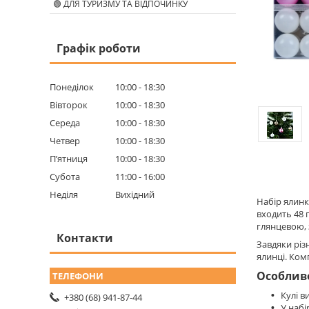
🟢 ДЛЯ ТУРИЗМУ ТА ВІДПОЧИНКУ
Графік роботи
Понеділок
10:00
18:30
Вівторок
10:00
18:30
Середа
10:00
18:30
Четвер
10:00
18:30
Пʼятниця
10:00
18:30
Субота
11:00
16:00
Неділя
Вихідний
Набір ялинк
входить 48 
глянцевою, 
Контакти
Завдяки різ
ялинці. Ком
Особлив
Кулі в
+380 (68) 941-87-44
У набі