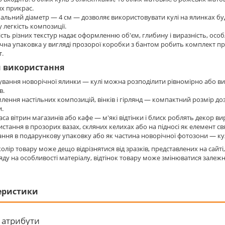
х прикрас.
льний діаметр — 4 см — дозволяє використовувати кулі на ялинках буд
у легкість композиції.
сть різних текстур надає оформленню об'єм, глибину і виразність, особл
чна упаковка у вигляді прозорої коробки з бантом робить комплект п
т.
и використання
вання новорічної ялинки — кулі можна розподілити рівномірно або ви
в.
ення настільних композицій, вінків і гірлянд — компактний розмір доз
.
са вітрин магазинів або кафе — м'які відтінки і блиск роблять декор ви
стання в прозорих вазах, скляних келихах або на підносі як елемент св
ння в подарункову упаковку або як частина новорічної фотозони — кулі
олір товару може дещо відрізнятися від зразків, представлених на сайт
ляду на особливості матеріалу, відтінок товару може змінюватися залежно
еристики
 атрибути