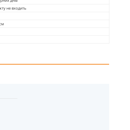
арних днів
кту не входить
 см