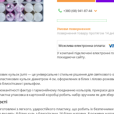
+380 (68) 941-87-44
повернення товару протягом 14 дн
У компанії підключені електронні п
покидаючи сайту.
ових кульок Jumi — це універсальне і стильне рішення для святкового о
пластикових кульок діаметром 4 см, оформлених в білих і лілово-рожеви
з блискітками і рельєфом.
номанітності фактур і гармонійному поєднанню кольорів, прикраси до
пактна упаковка в картонній коробці робить набір зручним як для зберіг
ості
иготовлені з легкого, ударостійкого пластику, що робить їх безпечними
р входять: 8 білих куль з блискітками, 16 білих матових, 8 рожевих мат