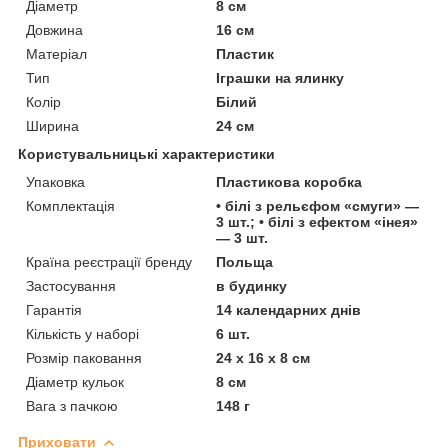
Діаметр
8 см
Довжина
16 см
Матеріал
Пластик
Тип
Іграшки на ялинку
Колір
Білий
Ширина
24 см
Користувальницькі характеристики
Упаковка
Пластикова коробка
Комплектація
• білі з рельєфом «смуги» —
3 шт.; • білі з ефектом «інея»
— 3 шт.
Країна реєстрації бренду
Польща
Застосування
в будинку
Гарантія
14 календарних днів
Кількість у наборі
6 шт.
Розмір паковання
24 х 16 х 8 см
Діаметр кульок
8 см
Вага з пачкою
148 г
Приховати