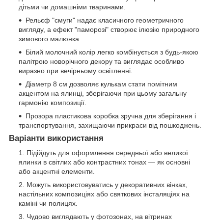
дітьми чи домашніми тваринами.
Рельєф "смуги" надає класичного геометричного
вигляду, а ефект "паморозі" створює ілюзію природного
зимового малюнка.
Білий молочний колір легко комбінується з будь-якою
палітрою новорічного декору та виглядає особливо
виразно при вечірньому освітленні.
Діаметр 8 см дозволяє кулькам стати помітним
акцентом на ялинці, зберігаючи при цьому загальну
гармонію композиції.
Прозора пластикова коробка зручна для зберігання і
транспортування, захищаючи прикраси від пошкоджень.
Варіанти використання
Підійдуть для оформлення середньої або великої
ялинки в світлих або контрастних тонах — як основні
або акцентні елементи.
Можуть використовуватись у декоративних вінках,
настільних композиціях або святкових інсталяціях на
каміні чи полицях.
Чудово виглядають у фотозонах, на вітринах