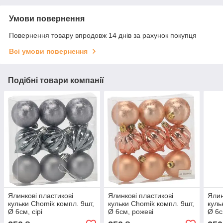
Умови повернення
Повернення товару впродовж 14 днів за рахунок покупця
Всі умови повернення
Подібні товари компанії
Ялинкові пластикові
Ялинкові пластикові
Ялин
кульки Chomik компл. 9шт,
кульки Chomik компл. 9шт,
куль
Ø 6см, сірі
Ø 6см, рожеві
Ø 6с