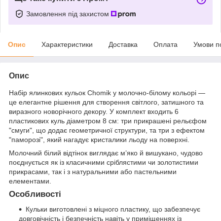
Замовлення під захистом
Опис
Характеристики
Доставка
Оплата
Умови п
Опис
Набір ялинкових кульок Chomik у молочно-білому кольорі —
це елегантне рішення для створення світлого, затишного та
виразного новорічного декору. У комплект входить 6
пластикових куль діаметром 8 см: три прикрашені рельєфом
"смуги", що додає геометричної структури, та три з ефектом
"паморозі", який нагадує кристалики льоду на поверхні.
Молочний білий відтінок виглядає м’яко й вишукано, чудово
поєднується як із класичними сріблястими чи золотистими
прикрасами, так і з натуральними або пастельними
елементами.
Особливості
Кульки виготовлені з міцного пластику, що забезпечує
довговічність і безпечність навіть у приміщеннях із