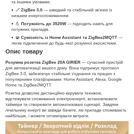
та іншими умовами.
🔗
ZigBee 3.0
— швидкий та стабільний зв’язок із
низьким енергоспоживанням.
💪
Потужність до 3520W
— підходить навіть для
потужних приладів.
🧩
Сумісність із Home Assistant та ZigBee2MQTT
—
легке підключення до будь-якої розумної екосистеми.
Опис товару
Розумна розетка ZigBee 20A GIRIER
— сучасний пристрій
для автоматизації вашого дому. Вона підтримує протокол
ZigBee 3.0, забезпечує стабільне з’єднання та працює з
популярними платформами: Home Assistant, Alexa, Google
Home та ZigBee2MQTT.
Розетка дозволяє дистанційно керувати технікою,
відстежувати споживання електроенергії, встановлювати
таймери та створювати автоматизовані сценарії. Завдяки
лічильнику енергії ви завжди бачите, які прилади споживають
найбільше, і можете оптимізувати витрати.