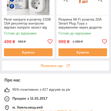
Реле напруги в розетку 220В
Розумна Wi Fi розетка 20А
16А регулятор контролю
Smart Plug Tuya з
відсікач напруги захист від
керуванням через додаток
перепадів обмежувач для
Вай фай смарт розетки набір
Готово до відправки
Готово до відправки
побутових приладів
3 шт
499
999
₴
₴
650 ₴
1 280 ₴
Купити
Купити
Показати ще
Про нас
95% позитивних з 427 відгуків за рік
Працює з 11.01.2017
м. Хмельницький