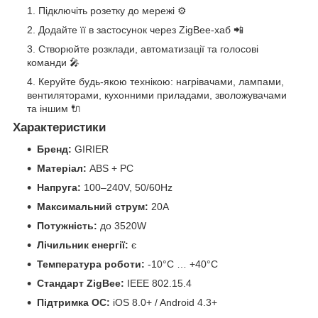
Підключіть розетку до мережі ⚙️
Додайте її в застосунок через ZigBee-хаб 📲
Створюйте розклади, автоматизації та голосові
команди 🎤
Керуйте будь-якою технікою: нагрівачами, лампами,
вентиляторами, кухонними приладами, зволожувачами
та іншим 🔌
Характеристики
Бренд:
GIRIER
Матеріал:
ABS + PC
Напруга:
100–240V, 50/60Hz
Максимальний струм:
20A
Потужність:
до 3520W
Лічильник енергії:
є
Температура роботи:
-10°C … +40°C
Стандарт ZigBee:
IEEE 802.15.4
Підтримка ОС:
iOS 8.0+ / Android 4.3+