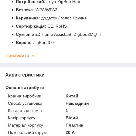
Потрібен хаб:
Tuya ZigBee Hub
Безпека:
WPA/WPA2
Керування:
додаток / голос / ручне
Сертифікація:
CE, RoHS
Сумісність:
Home Assistant, ZigBee2MQTT
Версія:
ZigBee 3.0
Приховати
Характеристики
Основні атрибути
Країна виробник
Китай
Спосіб установки
Накладний
Кількість роз'ємів
1
Колір корпусу
Білий
Матеріал корпусу
Пластик
Номінальний струм
20 А