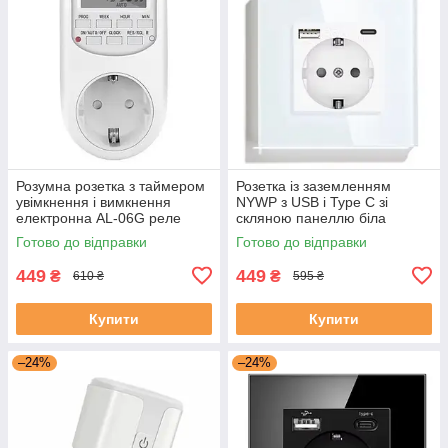
Розумна розетка з таймером
Розетка із заземленням
увімкнення і вимкнення
NYWP з USB і Type C зі
електронна AL-06G реле
скляною панеллю біла
часу 220В
Готово до відправки
Готово до відправки
449
449
₴
₴
610 ₴
595 ₴
Купити
Купити
–24%
–24%