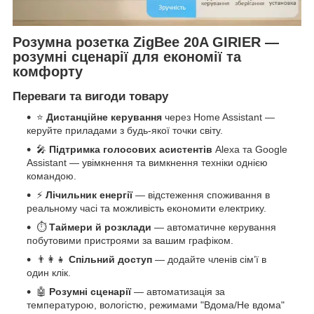
Розумна розетка ZigBee 20A GIRIER —
розумні сценарії для економії та
комфорту
Переваги та вигоди товару
⭐
Дистанційне керування
через Home Assistant —
керуйте приладами з будь-якої точки світу.
🎤
Підтримка голосових асистентів
Alexa та Google
Assistant — увімкнення та вимкнення техніки однією
командою.
⚡
Лічильник енергії
— відстеження споживання в
реальному часі та можливість економити електрику.
⏱️
Таймери й розклади
— автоматичне керування
побутовими пристроями за вашим графіком.
👨‍👩‍👧
Спільний доступ
— додайте членів сім’ї в
один клік.
🤖
Розумні сценарії
— автоматизація за
температурою, вологістю, режимами "Вдома/Не вдома"