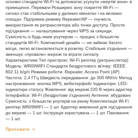
основні стандарти Wi-Fi та допомагає усунути «мертві зони» в
приміщенні. Переваги Розширює зону покриття Wi-Fi —
сигнал стає стабільнішим у далеких кімнатах і на великих
площах. Підтримка режиму Repeater/AP — гнучкість
використання як ретранслятора або точки доступу. Просте
під'єднання — налаштування через WPS за секунди.
Сумісність із будь-яким роутером — працює з більшістю
стандартів Wi-Fi. Компактний дизайн — не займає багато
місця, легко встановлюється в розетку. Стабільне з'єднання —
зменшує «провали» мережі та втрати сигналу.
Характеристики Тип пристрою: Wi-Fi репітер (ретранслятор)
Модель: WR09WIFI Стандарти бездротового зв'язку: IEEEE
802.11 b/g/n Режими роботи: Repeater, Access Point (AP)
Частота: 2,4 ГГц Швидкість передавання: до 300 Мбіт/с Метод
настроювання: кнопка WPS, вебінтерфейс Індикатори: LED-
індикатори статусу Живлення: від мережі 220 В через адаптер
Інтерфейси: Wi-Fi (бездротове з'єднання) Антенни: вбудовані
Сумісність: з більшістю роутерів на ринку Комплектація Wi-Fi
репітер WR09WIFI — 1 шт. Адаптер живлення для під'єднання
до мережі — 1 шт. Інструкція користувача — 1 шт. Паковання
— 1 шт.
Приховати