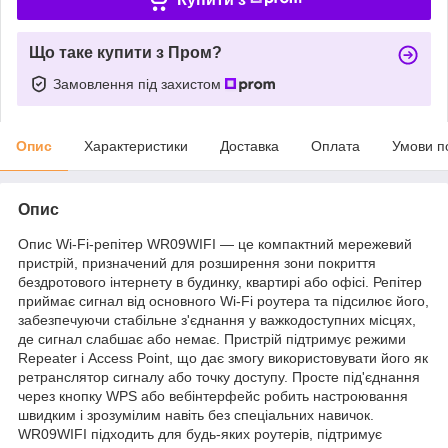
Що таке купити з Пром?
Замовлення під захистом
Опис
Характеристики
Доставка
Оплата
Умови п
Опис
Опис Wi-Fi-репітер WR09WIFI — це компактний мережевий
пристрій, призначений для розширення зони покриття
бездротового інтернету в будинку, квартирі або офісі. Репітер
приймає сигнал від основного Wi-Fi роутера та підсилює його,
забезпечуючи стабільне з'єднання у важкодоступних місцях,
де сигнал слабшає або немає. Пристрій підтримує режими
Repeater і Access Point, що дає змогу використовувати його як
ретранслятор сигналу або точку доступу. Просте під'єднання
через кнопку WPS або вебінтерфейс робить настроювання
швидким і зрозумілим навіть без спеціальних навичок.
WR09WIFI підходить для будь-яких роутерів, підтримує