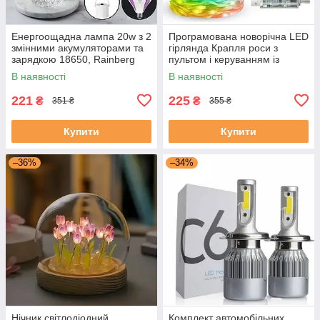
Енергоощадна лампа 20w з 2
Програмована новорічна LED
змінними акумуляторами та
гірлянда Крапля роси з
зарядкою 18650, Rainberg
пультом і керуванням із
P920
телефона SFK-04 Bluetooth
В наявності
В наявності
USB 10 м
221
225
₴
₴
351 ₴
355 ₴
Купити
Купити
–36%
–34%
Нічник світлодіодний
Комплект автомобільних