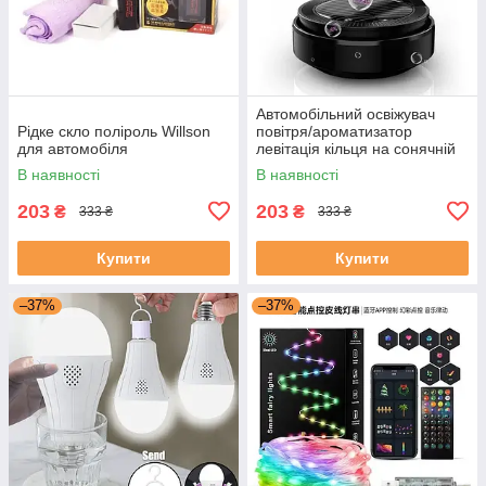
Автомобільний освіжувач
Рідке скло поліроль Willson
повітря/ароматизатор
для автомобіля
левітація кільця на сонячній
панелі
В наявності
В наявності
203
203
₴
₴
333 ₴
333 ₴
Купити
Купити
–37%
–37%