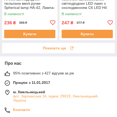
тюльпани вмілі ручки
світлодіодних LED ламп з
Spherical lamp HA-42, Лампа-
охолодженням С6 LED H4
тюльпан DIY Нічник-тюльпан
LED-лампи для авто 3800 Лм
В наявності
В наявності
236
247
₴
₴
366 ₴
377 ₴
Купити
Купити
Показати ще
Про нас
95% позитивних з 427 відгуків за рік
Працює з 11.01.2017
м. Хмельницький
вул. Зарічанська 34, індекс 29019, Хмельницький,
Україна
Контакти