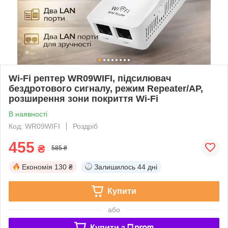
Wi-Fi рептер WR09WIFI, підсилювач
бездротового сигналу, режим Repeater/AP,
розширення зони покриття Wi-Fi
В наявності
Код: WR09WIFI
Роздріб
455
₴
585 ₴
Економія
130 ₴
Залишилось
44 дні
Купити
або
Купити з