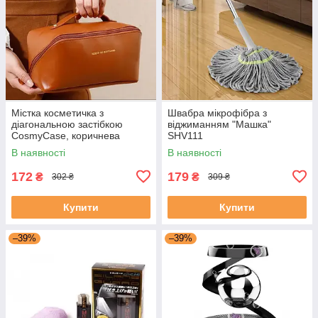
Містка косметичка з
Швабра мікрофібра з
діагональною застібкою
віджиманням "Машка"
CosmyCase, коричнева
SHV111
В наявності
В наявності
172
179
₴
₴
302 ₴
309 ₴
Купити
Купити
–39%
–39%