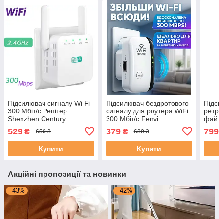
Підсилювач сигналу Wi Fi
Підсилювач бездротового
Підс
300 Mбіт/с Репітер
сигналу для роутера WiFi
ретр
Shenzhen Century
300 Мбіт/с Fenvi
фай 
ретранслятор вай фай
Ретранслятор Wi-Fi
1200
529
379
799
₴
₴
650 ₴
630 ₴
білий
репітер бездротовий
двод
подо
Купити
Купити
вайф
Акційні пропозиції та новинки
–43%
–42%