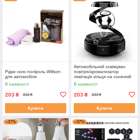
Автомобільний освіжувач
Рідке скло поліроль Willson
повітря/ароматизатор
для автомобіля
левітація кільця на сонячній
панелі
В наявності
В наявності
203
203
₴
₴
333 ₴
333 ₴
Купити
Купити
–37%
–37%