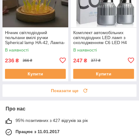
Нічник світлодіодний
Комплект автомобільних
тюльпани вмілі ручки
світлодіодних LED ламп з
Spherical lamp HA-42, Лампа-
охолодженням С6 LED H4
тюльпан DIY Нічник-тюльпан
LED-лампи для авто 3800 Лм
В наявності
В наявності
236
247
₴
₴
366 ₴
377 ₴
Купити
Купити
Показати ще
Про нас
95% позитивних з 427 відгуків за рік
Працює з 11.01.2017