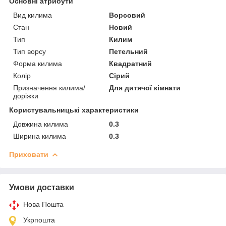
Основні атрибути
Вид килима
Ворсовий
Стан
Новий
Тип
Килим
Тип ворсу
Петельний
Форма килима
Квадратний
Колір
Сірий
Призначення килима/
Для дитячої кімнати
доріжки
Користувальницькі характеристики
Довжина килима
0.3
Ширина килима
0.3
Приховати
Умови доставки
Нова Пошта
Укрпошта