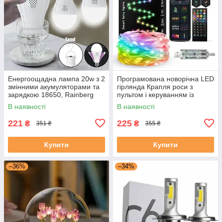
Енергоощадна лампа 20w з 2
Програмована новорічна LED
змінними акумуляторами та
гірлянда Крапля роси з
зарядкою 18650, Rainberg
пультом і керуванням із
P920
телефона SFK-04 Bluetooth
В наявності
В наявності
USB 10 м
221
225
₴
₴
351 ₴
355 ₴
Купити
Купити
–36%
–34%