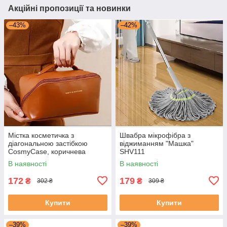
Акційні пропозиції та новинки
–43%
–42%
Містка косметичка з
Швабра мікрофібра з
діагональною застібкою
віджиманням "Машка"
CosmyCase, коричнева
SHV111
В наявності
В наявності
172
179
₴
₴
302 ₴
309 ₴
Купити
Купити
–39%
–39%