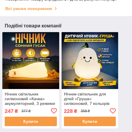
Всі умови повернення
Подібні товари компанії
Нічник світильник
Нічник-світильник для
силіконовий «Качка»
дітей «Груша»
акумуляторний, 3 режими
силіконовий, 7 кольорів
LED
247
228
₴
₴
377 ₴
358 ₴
Купити
Купити