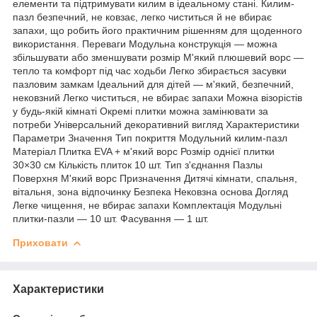
елементи та підтримувати килим в ідеальному стані. Килим-
пазл безпечний, не ковзає, легко чиститься й не вбирає
запахи, що робить його практичним рішенням для щоденного
використання. Переваги Модульна конструкція — можна
збільшувати або зменшувати розмір М'який плюшевий ворс —
тепло та комфорт під час ходьби Легко збирається засувки
пазловим замкам Ідеальний для дітей — м'який, безпечний,
нековзний Легко чиститься, не вбирає запахи Можна візорістів
у будь-якій кімнаті Окремі плитки можна замінювати за
потреби Універсальний декоративний вигляд Характеристики
Параметри Значення Тип покриття Модульний килим-пазл
Матеріал Плитка EVA + м'який ворс Розмір однієї плитки
30×30 см Кількість плиток 10 шт. Тип з'єднання Пазлы
Поверхня М'який ворс Призначення Дитячі кімнати, спальня,
вітальня, зона відпочинку Безпека Нековзна основа Догляд
Легке чищення, не вбирає запахи Комплектація Модульні
плитки-пазли — 10 шт. Фасування — 1 шт.
Приховати
Характеристики