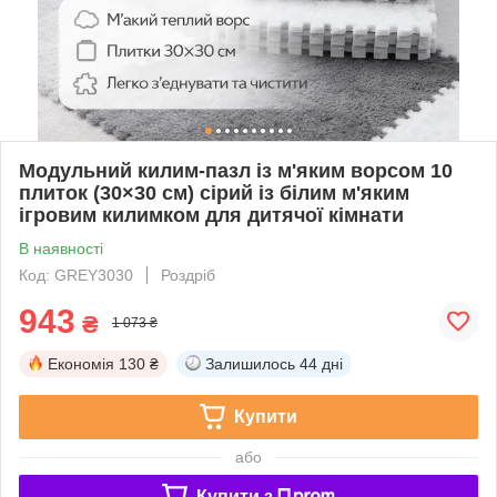
Модульний килим-пазл із м'яким ворсом 10
плиток (30×30 см) сірий із білим м'яким
ігровим килимком для дитячої кімнати
В наявності
Код: GREY3030
Роздріб
943
₴
1 073 ₴
Економія
130 ₴
Залишилось
44 дні
Купити
або
Купити з