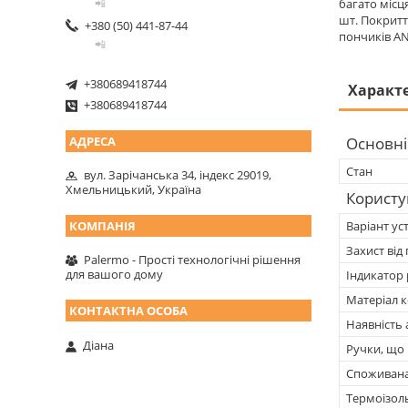
багато місц
📲
шт. Покритт
+380 (50) 441-87-44
пончиків A
📲
+380689418744
Характ
+380689418744
Основні
Стан
вул. Зарічанська 34, індекс 29019,
Хмельницький, Україна
Користу
Варіант ус
Захист від
Palermo - Прості технологічні рішення
для вашого дому
Індикатор
Матеріал 
Наявність
Діана
Ручки, що 
Споживана
Термоізол