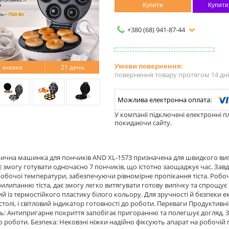
Купити
Купити
+380 (68) 941-87-44
21 день
повернення товару протягом 14 дн
У компанії підключені електронні п
покидаючи сайту.
ична машинка для пончиків AND XL-1573 призначена для швидкого вип
є змогу готувати одночасно 7 пончиків, що істотно заощаджує час. Зав
обочої температури, забезпечуючи рівномірне пропікання тіста. Робо
рилипанню тіста, дає змогу легко витягувати готову випічку та спрощу
й із термостійкого пластику білого кольору. Для зручності й безпеки е
 столі, і світловий індикатор готовності до роботи. Переваги Продуктив
ь: Антипригарне покриття запобігає пригоранню та полегшує догляд. Зр
 роботи. Безпека: Нековзні ніжки надійно фіксують апарат на робочій 