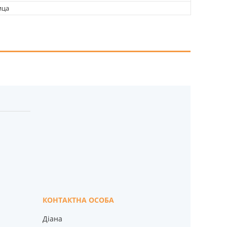
ица
Діана