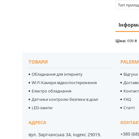
Тип прила
Інформ
Ціна:
696 ₴
ТОВАРИ
PALERM
Обладнання для інтернету
Відгуки
Wi Fi Камери відеоспостереження
Достав
Електро обладнання
Контак
Датчики контролю безпеки в домі
FAQ
LED-лампи
Статті
+380 (68
вул. Зарічанська 34, індекс 29019,