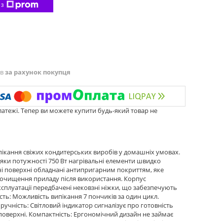
 з
ів
за рахунок покупця
латежі. Тепер ви можете купити будь-який товар не
ікання свіжих кондитерських виробів у домашніх умовах.
дяки потужності 750 Вт нагрівальні елементи швидко
чі поверхні обладнані антипригарним покриттям, яке
є очищення приладу після використання. Корпус
ксплуатації передбачені нековзні ніжки, що забезпечують
ність: Можливість випікання 7 пончиків за один цикл.
учність: Світловий індикатор сигналізує про готовність
поверхні. Компактність: Ергономічний дизайн не займає