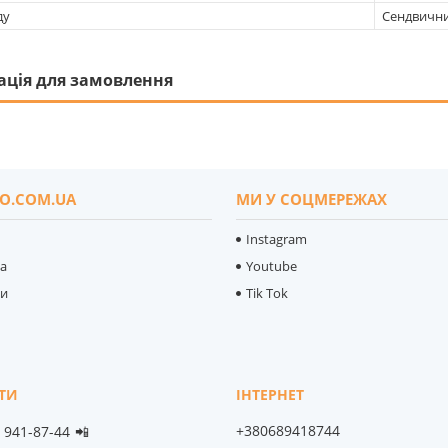
ду
Сендвичн
ація для замовлення
O.COM.UA
МИ У СОЦМЕРЕЖАХ
Instagram
ка
Youtube
ти
Tik Tok
+380689418744
) 941-87-44
📲