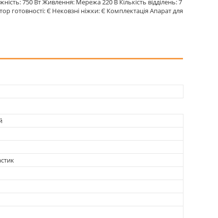
ність: 750 Вт Живлення: Мережа 220 В Кількість відділень: 7
тор готовності: Є Нековзні ніжки: Є Комплектація Апарат для
й
астик