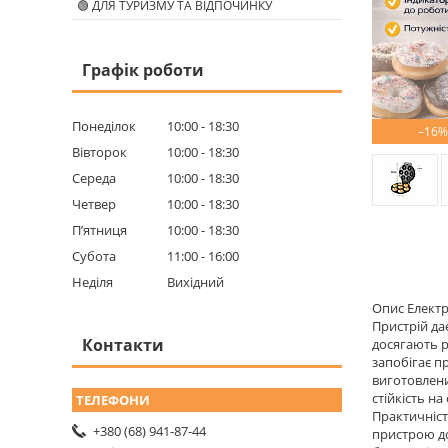
🟢 ДЛЯ ТУРИЗМУ ТА ВІДПОЧИНКУ
Графік роботи
Понеділок
10:00
18:30
–16%
Вівторок
10:00
18:30
Середа
10:00
18:30
Четвер
10:00
18:30
Пʼятниця
10:00
18:30
Субота
11:00
16:00
Неділя
Вихідний
Опис Електр
Пристрій да
Контакти
досягають р
запобігає п
виготовлени
стійкість на
Практичніст
+380 (68) 941-87-44
пристрою до