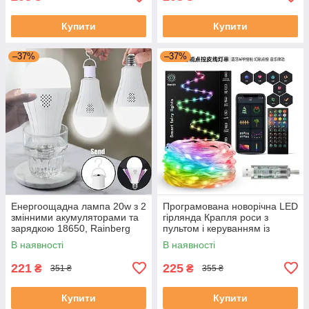
Купити
Купити
–37%
–37%
Енергоощадна лампа 20w з 2
Програмована новорічна LED
змінними акумуляторами та
гірлянда Крапля роси з
зарядкою 18650, Rainberg
пультом і керуванням із
P920
телефона SFK-04 Bluetooth
В наявності
В наявності
USB 10 м
221
225
₴
₴
351 ₴
355 ₴
Купити
Купити