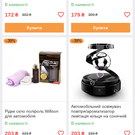
В наявності
В наявності
172
179
₴
₴
302 ₴
309 ₴
Купити
Купити
–39%
–39%
Автомобільний освіжувач
Рідке скло поліроль Willson
повітря/ароматизатор
для автомобіля
левітація кільця на сонячній
панелі
В наявності
В наявності
203
203
₴
₴
333 ₴
333 ₴