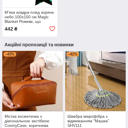
М'яка ковдра-плед зоряне
небо 100х150 см Magic
Blanket Рожеве, що
світиться в темряві
442
₴
Акційні пропозиції та новинки
–43%
–42%
Містка косметичка з
Швабра мікрофібра з
діагональною застібкою
віджиманням "Машка"
CosmyCase, коричнева
SHV111