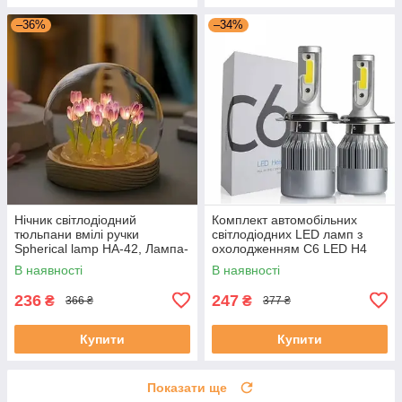
–36%
–34%
Нічник світлодіодний
Комплект автомобільних
тюльпани вмілі ручки
світлодіодних LED ламп з
Spherical lamp HA-42, Лампа-
охолодженням С6 LED H4
тюльпан DIY Нічник-тюльпан
LED-лампи для авто 3800 Лм
В наявності
В наявності
236
247
₴
₴
366 ₴
377 ₴
Купити
Купити
Показати ще