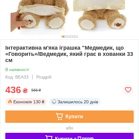
Інтерактивна м'яка іграшка "Медмедик, що
«Говорить»/Ведмедик, який грає в хованки 33
см
В наявності
Код: BEA33
Роздріб
436
₴
566 ₴
Економія
130 ₴
Залишилось
20 днів
Купити
або
Купити з