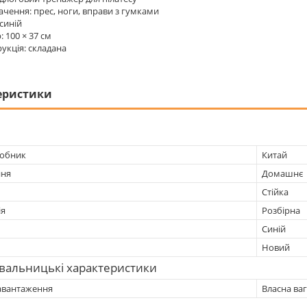
чення: прес, ноги, вправи з гумками
 синій
: 100 × 37 см
укція: складана
еристики
робник
Китай
ння
Домашнє
Стійка
ія
Розбірна
Синій
Новий
вальницькі характеристики
авантаження
Власна ва