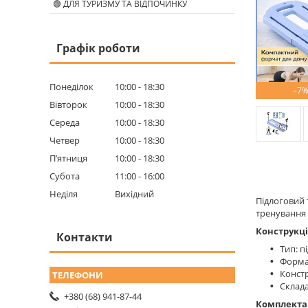
🟢 ДЛЯ ТУРИЗМУ ТА ВІДПОЧИНКУ
Графік роботи
Понеділок
10:00
18:30
–7
Вівторок
10:00
18:30
Середа
10:00
18:30
Четвер
10:00
18:30
Пʼятниця
10:00
18:30
Субота
11:00
16:00
Неділя
Вихідний
Підлоговий 
тренування 
Конструкці
Контакти
Тип: п
Форма
Конст
Склада
+380 (68) 941-87-44
Комплекта