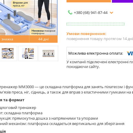
+380 (68) 941-87-44
повернення товару протягом 14 дн
%
44 дні
У компанії підключені електронні п
покидаючи сайту.
тренажер MM3000 — це складана платформа для занять пілатесом і ф
м'язів преса, ніг, сідниць, а також для вправ з еластичними гумками на 
я та формат
ідлоговий тренажер
т: складана платформа
рукція: прямокутна дошка з напрямними та упорами
ний механізм: платформа складається вертикально для зберігання
ція