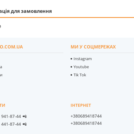
ація для замовлення
₴
O.COM.UA
МИ У СОЦМЕРЕЖАХ
Instagram
ка
Youtube
ти
Tik Tok
+380689418744
) 941-87-44
📲
+380689418744
) 441-87-44
📲