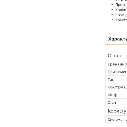
Призна
Колір:
Розмір
Констр
Характ
Основні
Країна ви
Призначе
Тип
Конструкц
Колір
Стан
Користу
Система н