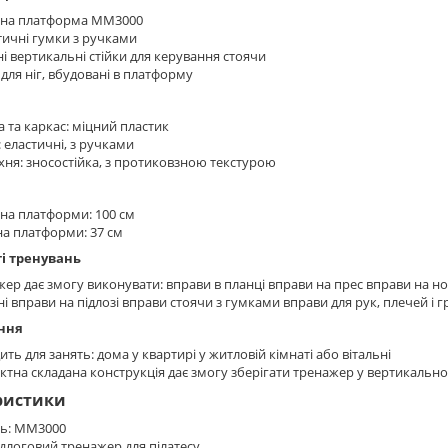
ана платформа MM3000
тичні гумки з ручками
ні вертикальні стійки для керування стоячи
для ніг, вбудовані в платформу
 та каркас: міцний пластик
 еластичні, з ручками
ня: зносостійка, з протиковзною текстурою
на платформи: 100 см
а платформи: 37 см
і тренувань
ер дає змогу виконувати: вправи в планці вправи на прес вправи на ног
і вправи на підлозі вправи стоячи з гумками вправи для рук, плечей і г
ння
ить для занять: дома у квартирі у житловій кімнаті або вітальні
тна складана конструкція дає змогу зберігати тренажер у вертикально
ристики
ь: MM3000
ідлоговий тренажер для пілатесу