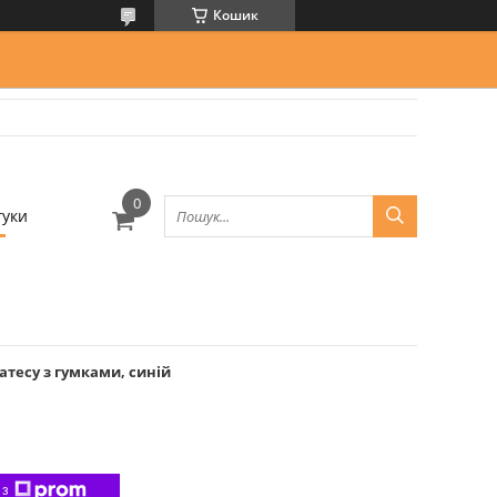
Кошик
гуки
атесу з гумками, синій
 з