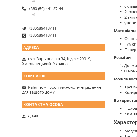
📲
склад
+380 (50) 441-87-44
2 елас
📲
2 знім
упори 
+380689418744
Матеріали
+380689418744
Основа
Гумки:
Поверх
Розміри
вул. Зарічанська 34, індекс 29019,
Хмельницький, Україна
Довжи
Ширин
Можливост
Тренаж
Palermo - Прості технологічні рішення
для вашого дому
Козирн
Використа
Підход
Компак
Діана
Характе
Модел
Тип: п