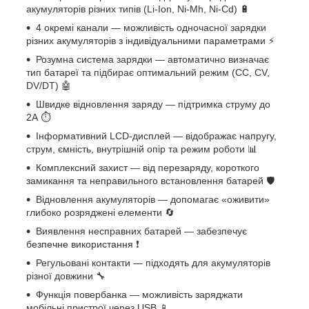
акумуляторів різних типів (Li-Ion, Ni-Mh, Ni-Cd) 🔋
4 окремі канали — можливість одночасної зарядки
різних акумуляторів з індивідуальними параметрами ⚡
Розумна система зарядки — автоматично визначає
тип батареї та підбирає оптимальний режим (CC, CV,
DV/DT) 🤖
Швидке відновлення заряду — підтримка струму до
2А ⏱️
Інформативний LCD-дисплей — відображає напругу,
струм, ємність, внутрішній опір та режим роботи 📊
Комплексний захист — від перезаряду, короткого
замикання та неправильного встановлення батарей 🛡️
Відновлення акумуляторів — допомагає «оживити»
глибоко розряджені елементи 🔄
Виявлення несправних батарей — забезпечує
безпечне використання ❗
Регульовані контакти — підходять для акумуляторів
різної довжини 🔧
Функція повербанка — можливість заряджати
мобільні пристрої через USB 📱