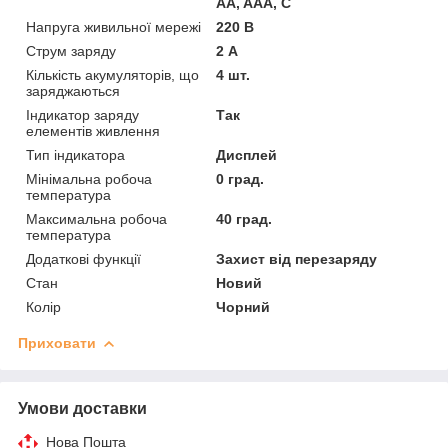
AA, AAA, C
Напруга живильної мережі
220 В
Струм заряду
2 А
Кількість акумуляторів, що
4 шт.
заряджаються
Індикатор заряду
Так
елементів живлення
Тип індикатора
Дисплей
Мінімальна робоча
0 град.
температура
Максимальна робоча
40 град.
температура
Додаткові функції
Захист від перезаряду
Стан
Новий
Колір
Чорний
Приховати
Умови доставки
Нова Пошта