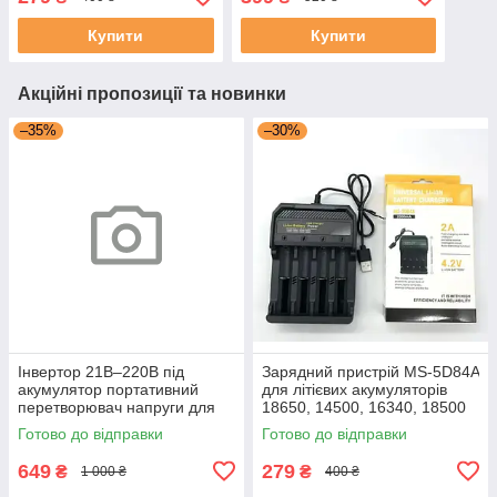
слоти універсальний
26650, 20700
зарядник
інтелектуальний зарядник
Купити
Купити
Акційні пропозиції та новинки
–35%
–30%
Інвертор 21В–220В під
Зарядний пристрій MS-5D84A
акумулятор портативний
для літієвих акумуляторів
перетворювач напруги для
18650, 14500, 16340, 18500
зарядки телефону, ноутбука,
на 4 слоти універсальний
Готово до відправки
Готово до відправки
планшета
зарядник
649
279
₴
₴
1 000 ₴
400 ₴