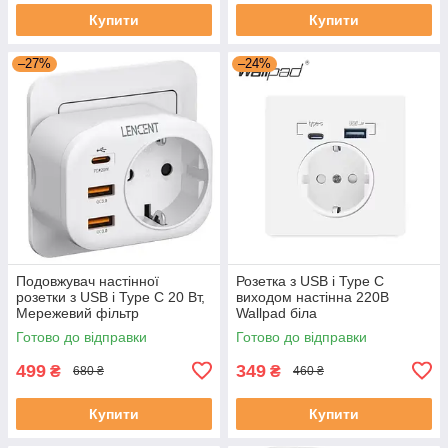
Купити
Купити
–27%
–24%
Подовжувач настінної
Розетка з USB і Type C
розетки з USB і Type C 20 Вт,
виходом настінна 220В
Мережевий фільтр
Wallpad біла
розгалужувач LENCENT
Готово до відправки
Готово до відправки
499
349
₴
₴
680 ₴
460 ₴
Купити
Купити