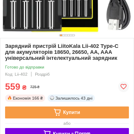
Зарядний пристрій LiitoKala Lii-402 Type-C
для акумуляторів 18650, 26650, AA, AAA
універсальний інтелектуальний зарядник
Готово до відправки
Код: Lii-402
Роздріб
559
₴
725 ₴
Економія
166 ₴
Залишилось
43 дні
Купити
або
Купити з