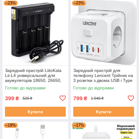
–23%
–23%
Зарядний пристрій LiitoKala
Зарядний пристрій для
Lii-L4 універсальний для
телефону Lencent Трійник на
акумуляторів 18650, 26650,
3 розетки з двома USB і Type
20700 інтелектуальний
C мережевий розгалужувач
Готово до відправки
Готово до відправки
зарядник
399
799
₴
₴
520 ₴
1 040 ₴
Купити
Купити
–19%
–17%