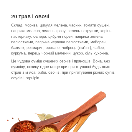
20 трав і овочі
Склад: морква, цибуля мелена, часник, томати сушені,
паприка мелена, зелень кропу, зелень петрушки, корінь
пастернаку, селера, цибуля порей, паприка зелена
пелюстками, паприка червона пелюстками, майоран,
базилік, розмарин, орегано, чебрець (тім'ян ), чабер,
куркума, перець чорний мелений, цукор, сіль кухонна.
Це чудова суміш сушених овочів і прянощів. Вона, без
сумніву, позику гідне місце при приготуванні будь-яких
страв з м яса, риби, овочів, при приготуванні різних супів,
соусів і гарнірів.