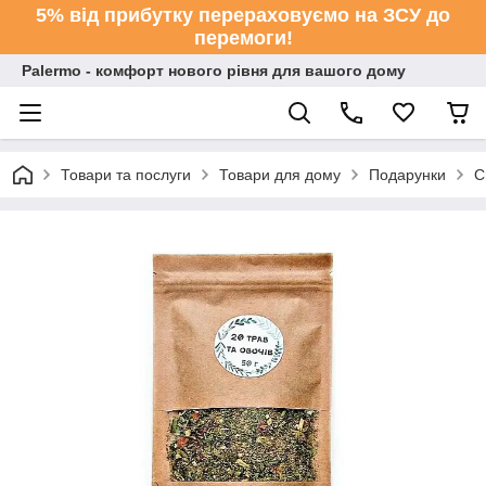
5% від прибутку перераховуємо на ЗСУ до
перемоги!
Palermo - комфорт нового рівня для вашого дому
Товари та послуги
Товари для дому
Подарунки
С