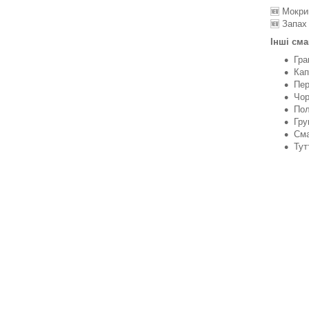
🆕 Мокри
🆕 Запах
Інші сма
Гра
Кап
Пер
Чор
Пол
Гру
Сма
Тут