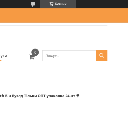
Кошик
гуки
 6th Бін Бузлд Тільки ОПТ упаковка 24шт 🍭