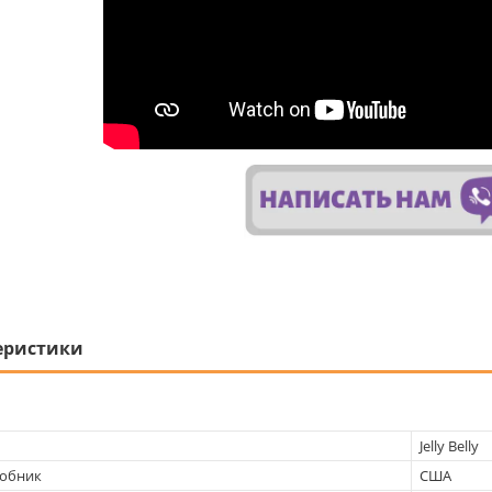
еристики
Jelly Belly
робник
США