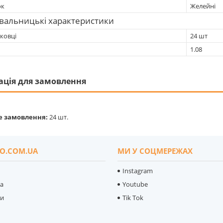
ок
Желейні
вальницькі характеристики
ковці
24 шт
1.08
ація для замовлення
е замовлення:
24 шт.
O.COM.UA
МИ У СОЦМЕРЕЖАХ
Instagram
ка
Youtube
ти
Tik Tok