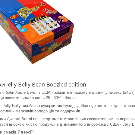
и Jelly Belly Bean Boozled edition
ьні боби Желе Беллі з США - замовте в нашому магазині упаковку (24шт) 
ди значитильные знижки 25 - 30% і більше.
я Jelly Belly, особливо цукерки Бін Бузлд, добре підходять як для інтер
я офлайн магазинів солодощів та подарунків.
ами Джеллі Беллі ваш асортимент стане більш ексклюзивним на переповне
ться високою якістю продукції від знаменитого виробника з США - Jelly Be
и смаків 7 версії: