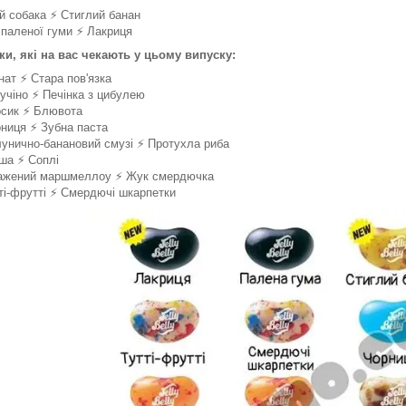
й собака ⚡️ Стиглий банан
 паленої гуми ⚡️ Лакриця
ки, які на вас чекають у цьому випуску:
нат ⚡️ Стара пов'язка
учіно ⚡️ Печінка з цибулею
сик ⚡️ Блювота
ниця ⚡️ Зубна паста
унично-банановий смузі ⚡️ Протухла риба
ша ⚡️ Соплі
жений маршмеллоу ⚡️ Жук смердючка
ті-фрутті ⚡️ Смердючі шкарпетки