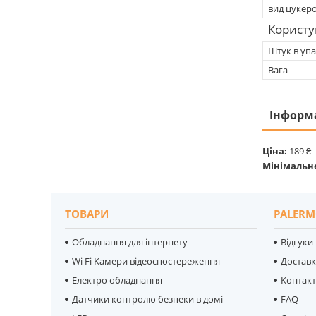
вид цукер
Користу
Штук в упа
Вага
Інформ
Ціна:
189 ₴
Мінімальн
ТОВАРИ
PALERM
Обладнання для інтернету
Відгуки
Wi Fi Камери відеоспостереження
Достав
Електро обладнання
Контак
Датчики контролю безпеки в домі
FAQ