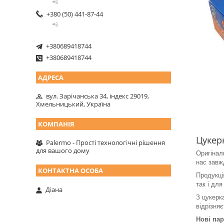
📲
+380 (50) 441-87-44
📲
+380689418744
+380689418744
вул. Зарічанська 34, індекс 29019,
Хмельницький, Україна
Цукерк
Palermo - Прості технологічні рішення
для вашого дому
Оригінал
нас завж
Продукці
так і дл
Діана
З цукерк
відрізняє
Нові пар