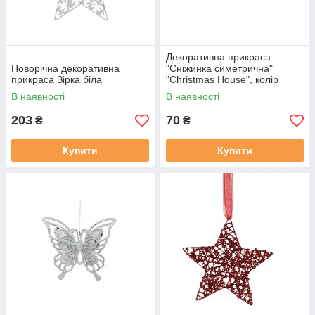
Декоративна прикраса
Новорічна декоративна
"Сніжинка симетрична"
прикраса Зірка біла
"Christmas House", колір
білий
В наявності
В наявності
203
70
₴
₴
Купити
Купити