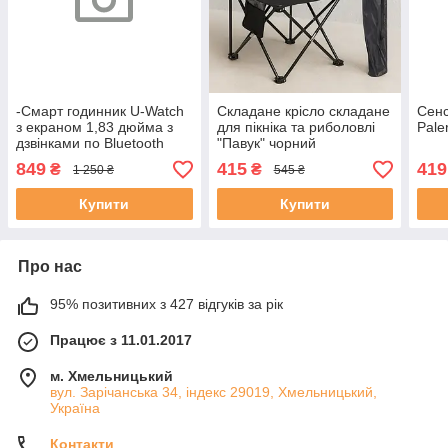
-Смарт годинник U-Watch
Складане крісло складане
Сенс
з екраном 1,83 дюйма з
для пікніка та риболовлі
Pale
дзвінками по Bluetooth
"Павук" чорний
чорний
849
415
419
₴
₴
1 250 ₴
545 ₴
Купити
Купити
Про нас
95% позитивних з 427 відгуків за рік
Працює з 11.01.2017
м. Хмельницький
вул. Зарічанська 34, індекс 29019, Хмельницький,
Україна
Контакти