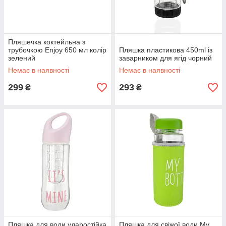
Пляшечка коктейльна з
трубочкою Enjoy 650 мл колір
Пляшка пластикова 450ml із
зелений
заварником для ягід чорний
Немає в наявності
Немає в наявності
299
293
₴
₴
Пляшка для води ударостійка
Пляшка для свіжої води My