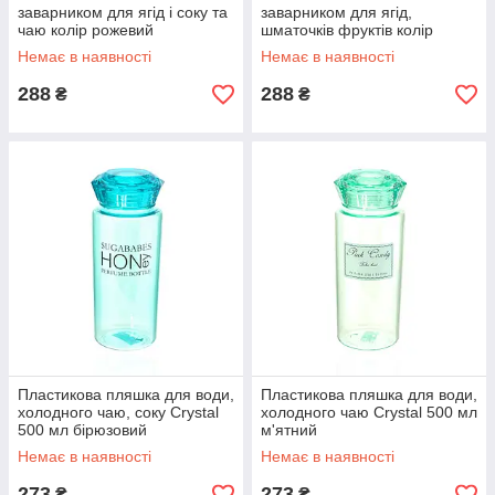
заварником для ягід і соку та
заварником для ягід,
чаю колір рожевий
шматочків фруктів колір
фіолетовий
Немає в наявності
Немає в наявності
288
288
₴
₴
Пластикова пляшка для води,
Пластикова пляшка для води,
холодного чаю, соку Crystal
холодного чаю Crystal 500 мл
500 мл бірюзовий
м'ятний
Немає в наявності
Немає в наявності
273
273
₴
₴